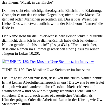
das Thema “Musik in der Kirche”.
Dahinter steht eine wichtige theologische Einsicht und Erfahrung:
Gott geht es um das einzelne Gegenüber, nicht um die Masse. Er
geht auf jeden Menschen persönlich ein. Das ist das Wesen der
Liebe. Dies wird etwa deutlich, wo in der Bibel vom “Namen” die
Rede ist.
Der Name steht für die unverwechselbare Persönlichkeit:
“Fürchte
dich nicht, denn ich habe dich erlöst; ich habe dich bei deinem
Namen gerufen; du bist mein!” (Jesaja 43,1). “Freut euch aber,
dass eure Namen im Himmel geschrieben sind” (Jesus zu seinen
Jüngern in Lukas 10,20).
TUNE IN 139: Der Musiker Uwe Steinmetz im Interview
Die Frage ist, ob wir zulassen, dass Gott uns “beim Namen nennt”.
Er hat keinen Absolutheitsanspruch an uns! Die zweite Frage lautet
dann, ob wir auch andere in ihrer Persönlichkeit schätzen und
ernstnehmen
–
und ob wir mit “gottgeschenkter Liebe” auf sie
eingehen. Das wird auch unser pädagogisches Verhalten als
Künstler prägen. Oder die Arbeit mit Laien in der Kirche, wie Uwe
Steinmetz ausführt.