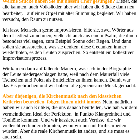
Welche Stücke haben Sie mit diesem Chor gesungen?
Lieder, die
alle kannten, auch Volkslieder, aber wir haben die Stücke dann neu
bearbeitet, auf einer Orgel mit alter Stimmung begleitet. Wir haben
versucht, den Raum zu nutzen.
Ich lasse Menschen gerne improvisieren, bitte sie, zwei Wörter aus
dem Liedtext zu nehmen, vielleicht auch aus einem Psalm, die ihnen
besonders viel sagen, zum Beispiel Sonne oder Regen. Und dann
sollen sie aussprechen, was sie denken, diese Gedanken immer
wiederholen, es den Leuten zusprechen. So entsteht ein kollektiver
Improvisationsprozess.
Wir kamen dann auf fallende Mauern, was sich in der Biographie
der Leute niedergeschlagen hatte, weil nach dem Mauerfall viele
Tschechen und Polen als Erntehelfer zu ihnen kamen. Damit war
das Eis gebrochen und wir haben tolle gemeinsame Musik gemacht.
Aber diejenigen, die Kirchenmusik nach den klassischen
Kriterien beurteilen, folgen Ihnen nicht immer.
Nein, natürlich
haben wir auch Kritiker, die uns danach beurteilen, wie nah wir dem
vermeintlichen Ideal der Perfektion in Punkto Klangreinheit und
Tonhöhe kommen. Und wir kassieren auch Verrisse, die wir
vielleicht verhindern könnten, wenn wir nur mit Profis arbeiten
würden. Aber die reale Kirchenmusik ist anders, und sie muss es
auch sein.