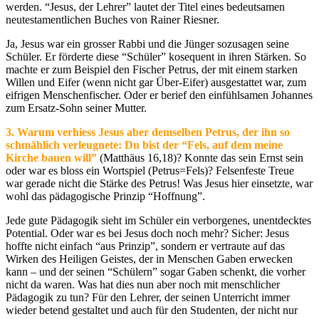
werden. “Jesus, der Lehrer” lautet der Titel eines bedeutsamen
neutestamentlichen Buches von Rainer Riesner.
Ja, Jesus war ein grosser Rabbi und die Jünger sozusagen seine
Schüler. Er förderte diese “Schüler” kosequent in ihren Stärken. So
machte er zum Beispiel den Fischer Petrus, der mit einem starken
Willen und Eifer (wenn nicht gar Über-Eifer) ausgestattet war, zum
eifrigen Menschenfischer. Oder er berief den einfühlsamen Johannes
zum Ersatz-Sohn seiner Mutter.
3.
Warum verhiess Jesus aber demselben Petrus, der ihn so
schmählich verleugnete: Du bist der
“Fels, auf dem meine
Kirche bauen will”
(Matthäus 16,18)? Konnte das sein Ernst sein
oder war es bloss ein Wortspiel (Petrus=Fels)? Felsenfeste Treue
war gerade nicht die Stärke des Petrus! Was Jesus hier einsetzte, war
wohl das pädagogische Prinzip “Hoffnung”.
Jede gute Pädagogik sieht im Schüler ein verborgenes, unentdecktes
Potential. Oder war es bei Jesus doch noch mehr? Sicher: Jesus
hoffte nicht einfach “aus Prinzip”, sondern er vertraute auf das
Wirken des Heiligen Geistes, der in Menschen Gaben erwecken
kann – und der seinen “Schülern” sogar Gaben schenkt, die vorher
nicht da waren. Was hat dies nun aber noch mit menschlicher
Pädagogik zu tun? Für den Lehrer, der seinen Unterricht immer
wieder betend gestaltet und auch für den Studenten, der nicht nur