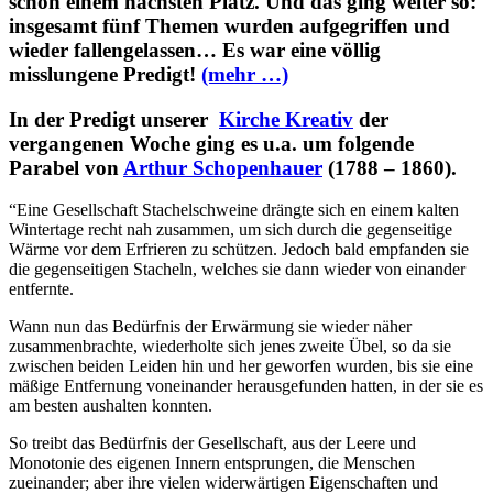
schon einem nächsten Platz. Und das ging weiter so:
insgesamt fünf Themen wurden aufgegriffen und
wieder fallengelassen… Es war eine völlig
misslungene Predigt!
(mehr …)
In der Predigt unserer
Kirche Kreativ
der
vergangenen Woche ging es u.a. um folgende
Parabel von
Arthur Schopenhauer
(1788 – 1860).
“Eine Gesellschaft Stachelschweine drängte sich en einem kalten
Wintertage recht nah zusammen, um sich durch die gegenseitige
Wärme vor dem Erfrieren zu schützen. Jedoch bald empfanden sie
die gegenseitigen Stacheln, welches sie dann wieder von einander
entfernte.
Wann nun das Bedürfnis der Erwärmung sie wieder näher
zusammenbrachte, wiederholte sich jenes zweite Übel, so da sie
zwischen beiden Leiden hin und her geworfen wurden, bis sie eine
mäßige Entfernung voneinander herausgefunden hatten, in der sie es
am besten aushalten konnten.
So treibt das Bedürfnis der Gesellschaft, aus der Leere und
Monotonie des eigenen Innern entsprungen, die Menschen
zueinander; aber ihre vielen widerwärtigen Eigenschaften und