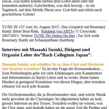
Etwas, was helfen könnte (neben dem Gebet allein oder mit
jemandem anderen): Aufschreiben, was dich bewegt – in ein
Tagebuch, auf dein Mobile Phone usw. Gott hört und erhört auch
geschriebene Gebete!
TUNE IN 137 vom 16. August 2015
|
Das Gespräch mit
Rosemary
Hardy
führte Beat Rink,
Präsident von ARTS+
© Crescendo
2007/2015
|
Weitere
TUNE INs findest Du hier
|
Zur Zeit wirkt
Rosemary Hardy am Schauspielhaus Hamburg
Interview mit Masaaki Suzuki, Dirigent und
Organist Leiter des”Bach Collegium Japan”.
Masaaki Suzuki, wie schaffen Sie es, dass Chor und Orchester
eine Kantate verstehen?
Es ist eine Frage der Kommunikation…
Zum Probenbeginn gebe ich viele Erklärungen zum Kantatentext
und Informationen zu Bachs Leben und so weiter. Heute haben
Musiker ja genügend Kenntnisse von diesen Dingen, aber trotzdem
erläutere ich noch jede Kantate.
Die Orchestermusiker, die ja Berufsmusiker sind, sind solche Musik
mehr gewohnt als die Chorsänger. Im allgemeinen haben sie kein
grosses Interesse an den Texten. Trotzdem wollen sie wissen, was
der Chor singt, und deshalb haben sie die ganze Zeit die Partitur und