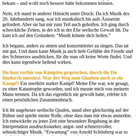
bekam – und wohl noch bessere hätte bekommen können.
Nein, ich stand in anderer Hinsicht unter Druck: Da ich Musik des
20. Jahrhunderts sang, war ich musikalisch bis aufs Äusserste
gefordert. Aber sie hat mir zum Teil auch geholfen. Ich ging durch
schreckliche Zeiten, in der ich in der Ehe seelische Gewalt litt. Da
kam ich auf den Gedanken: “Musik könnte dich heilen.”
Ich begann, anders zu atmen und konzentrierter zu singen. Das tat
mir gut. Und dann kann Musik ja auch tiefe Gefühle der Freude und
des Schmerzes ausdrücken, für die man oft keine Worte findet. Und
dies kann irgendwie heilend wirken.
Du hast vorhin von Kämpfen gesprochen, durch die Du
hindurch musstest. War der Weg zum Glauben auch so ein
Kampf?
Ein unerhört starker Kampf! Meine Ehe war, wie gesagt,
zu einer Katastrophe geworden, und ich musste mich von meinem
Mann trennen. Da ich das eigentlich nie gewollt hatte, erlebte ich
einen persönlichen Zusammenbruch.
Ich litt ungeheure seelische Qualen, stand aber gleichzeitig auf der
Bühne und spielte meine Rolle, ohne dass man mir etwas anmerkte.
Ich entwickelte zu jener Zeit eine besondere Begabung in der
Interpretation ausdrucksstarker, angst- und schmerzvoller,
sehnsüchtiger Musik. “Erwartung” von Arnold Schönberg war so