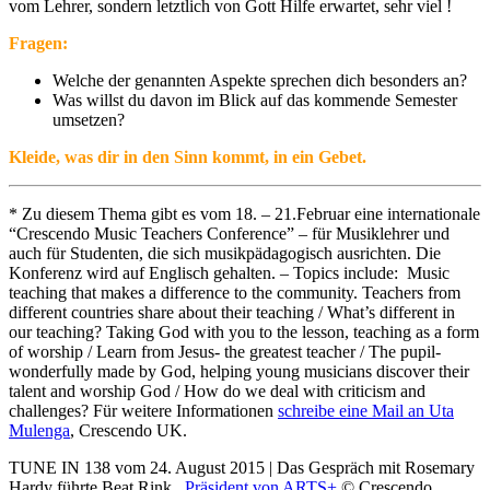
vom Lehrer, sondern letztlich von Gott Hilfe erwartet, sehr viel !
Fragen:
Welche der genannten Aspekte sprechen dich besonders an?
Was willst du davon im Blick auf das kommende Semester
umsetzen?
Kleide, was dir in den Sinn kommt, in ein Gebet.
* Zu diesem Thema gibt es vom 18. – 21.Februar eine internationale
“Crescendo Music Teachers Conference” – für Musiklehrer und
auch für Studenten, die sich musikpädagogisch ausrichten. Die
Konferenz wird auf Englisch gehalten.
–
Topics include: Music
teaching that makes a difference to the community. Teachers from
different countries share about their teaching / What’s different in
our teaching? Taking God with you to the lesson, teaching as a form
of worship / Learn from Jesus- the greatest teacher / The pupil-
wonderfully made by God, helping young musicians discover their
talent and worship God / How do we deal with criticism and
challenges? Für weitere Informationen
schreibe eine Mail an Uta
Mulenga
, Crescendo UK.
TUNE IN 138 vom 24. August 2015 | Das Gespräch mit
Rosemary
Hardy
führte Beat Rink,
Präsident von ARTS+
© Crescendo