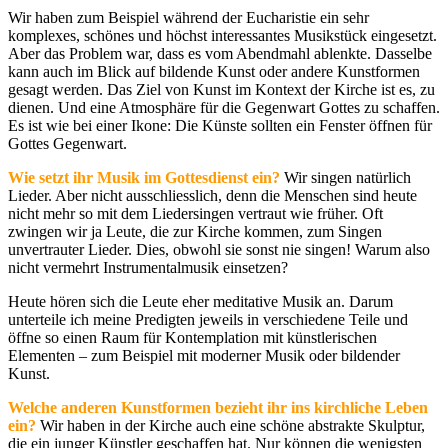
Wir haben zum Beispiel während der Eucharistie ein sehr
komplexes, schönes und höchst interessantes Musikstück eingesetzt.
Aber das Problem war, dass es vom Abendmahl ablenkte. Dasselbe
kann auch im Blick auf bildende Kunst oder andere Kunstformen
gesagt werden. Das Ziel von Kunst im Kontext der Kirche ist es, zu
dienen. Und eine Atmosphäre für die Gegenwart Gottes zu schaffen.
Es ist wie bei einer Ikone: Die Künste sollten ein Fenster öffnen für
Gottes Gegenwart.
Wie setzt ihr Musik im Gottesdienst ein?
Wir singen natürlich
Lieder. Aber nicht ausschliesslich, denn die Menschen sind heute
nicht mehr so mit dem Liedersingen vertraut wie früher. Oft
zwingen wir ja Leute, die zur Kirche kommen, zum Singen
unvertrauter Lieder. Dies, obwohl sie sonst nie singen! Warum also
nicht vermehrt Instrumentalmusik einsetzen?
Heute hören sich die Leute eher meditative Musik an. Darum
unterteile ich meine Predigten jeweils in verschiedene Teile und
öffne so einen Raum für Kontemplation mit künstlerischen
Elementen – zum Beispiel mit moderner Musik oder bildender
Kunst.
Welche anderen Kunstformen bezieht ihr ins kirchliche Leben
ein?
Wir haben in der Kirche auch eine schöne abstrakte Skulptur,
die ein junger Künstler geschaffen hat. Nur können die wenigsten