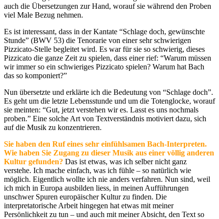
auch die Übersetzungen zur Hand, worauf sie während den Proben
viel Male Bezug nehmen.
Es ist interessant, dass in der Kantate “Schlage doch, gewünschte
Stunde” (BWV 53) die Tenorarie von einer sehr schwierigen
Pizzicato-Stelle begleitet wird. Es war für sie so schwierig, dieses
Pizzicato die ganze Zeit zu spielen, dass einer rief: “Warum müssen
wir immer so ein schwieriges Pizzicato spielen? Warum hat Bach
das so komponiert?”
Nun übersetzte und erklärte ich die Bedeutung von “Schlage doch”.
Es geht um die letzte Lebensstunde und um die Totenglocke, worauf
sie meinten: “Gut, jetzt verstehen wir es. Lasst es uns nochmals
proben.” Eine solche Art von Textverständnis motiviert dazu, sich
auf die Musik zu konzentrieren.
Sie haben den Ruf eines sehr einfühlsamen Bach-Interpreten.
Wie haben Sie Zugang zu dieser Musik aus einer völlig anderen
Kultur gefunden?
Das ist etwas, was ich selber nicht ganz
verstehe. Ich mache einfach, was ich fühle – so natürlich wie
möglich. Eigentlich wollte ich nie anders verfahren. Nun sind, weil
ich mich in Europa ausbilden liess, in meinen Aufführungen
unschwer Spuren europäischer Kultur zu finden. Die
interpretatorische Arbeit hingegen hat etwas mit meiner
Persönlichkeit zu tun – und auch mit meiner Absicht, den Text so