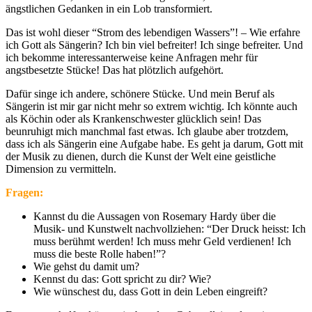
ängstlichen Gedanken in ein Lob transformiert.
Das ist wohl dieser “Strom des lebendigen Wassers”! – Wie erfahre
ich Gott als Sängerin? Ich bin viel befreiter! Ich singe befreiter. Und
ich bekomme interessanterweise keine Anfragen mehr für
angstbesetzte Stücke! Das hat plötzlich aufgehört.
Dafür singe ich andere, schönere Stücke. Und mein Beruf als
Sängerin ist mir gar nicht mehr so extrem wichtig. Ich könnte auch
als Köchin oder als Krankenschwester glücklich sein! Das
beunruhigt mich manchmal fast etwas. Ich glaube aber trotzdem,
dass ich als Sängerin eine Aufgabe habe. Es geht ja darum, Gott mit
der Musik zu dienen, durch die Kunst der Welt eine geistliche
Dimension zu vermitteln.
Fragen:
Kannst du die Aussagen von Rosemary Hardy über die
Musik- und Kunstwelt nachvollziehen: “Der Druck heisst: Ich
muss berühmt werden! Ich muss mehr Geld verdienen! Ich
muss die beste Rolle haben!”?
Wie gehst du damit um?
Kennst du das: Gott spricht zu dir? Wie?
W
ie wünschest du, dass Gott in dein Leben eingreift?