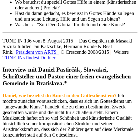
Wo brauchst du speziell Gottes Hilfe in einem (künstlerischen
oder anderen) Projekt?
Hast du daran gedacht, es bewusst in Gottes Hände zu legen
und um seine Leitung, Hilfe und um Segen zu bitten?
Was heisst “Soli Deo Gloria” für dich und deine Kunst?
TUNE IN 136 vom 8. August 2015
|
Das Gespräch mit Masaaki
Suzuki führten Jan Katzschke, Hermann Rohde & Beat
Rink,
Präsident von ARTS+
© Crescendo 2008/2015
|
Weitere
TUNE INs findest Du hier
Interview mit Daniel Pastirčák, Slowakei,
Schriftsteller und Pastor einer freien evangelischen
Gemeinde in Bratislava.*
Daniel, wie beziehst du Kunst in den Gottesdienst ein?
Ich
möchte zunächst vorausschicken, dass es sich im Gottesdienst um
“angewandte Kunst” handelt, die zu einem bestimmten Zweck
geschaffen wurde und die nicht für sich allein steht. Einem
Musikstück haftet oft so viel Schönheit und künstlerische Qualität
hinsichtlich seiner kompositorischen Struktur und seiner
Ausdruckskraft an, dass sich der Zuhörer gern auf diese Merkmale
konzentriert statt auf den Gottesdienst.