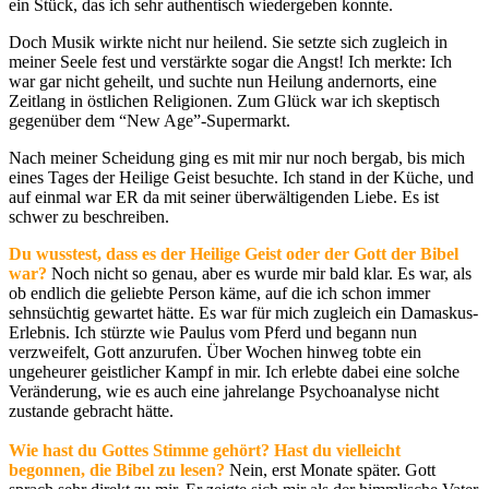
ein Stück, das ich sehr authentisch wiedergeben konnte.
Doch Musik wirkte nicht nur heilend. Sie setzte sich zugleich in
meiner Seele fest und verstärkte sogar die Angst! Ich merkte: Ich
war gar nicht geheilt, und suchte nun Heilung andernorts, eine
Zeitlang in östlichen Religionen. Zum Glück war ich skeptisch
gegenüber dem “New Age”-Supermarkt.
Nach meiner Scheidung ging es mit mir nur noch bergab, bis mich
eines Tages der Heilige Geist besuchte. Ich stand in der Küche, und
auf einmal war ER da mit seiner überwältigenden Liebe. Es ist
schwer zu beschreiben.
Du wusstest, dass es der Heilige Geist oder der Gott der Bibel
war?
Noch nicht so genau, aber es wurde mir bald klar. Es war, als
ob endlich die geliebte Person käme, auf die ich schon immer
sehnsüchtig gewartet hätte. Es war für mich zugleich ein Damaskus-
Erlebnis. Ich stürzte wie Paulus vom Pferd und begann nun
verzweifelt, Gott anzurufen. Über Wochen hinweg tobte ein
ungeheurer geistlicher Kampf in mir. Ich erlebte dabei eine solche
Veränderung, wie es auch eine jahrelange Psychoanalyse nicht
zustande gebracht hätte.
Wie hast du Gottes Stimme gehört? Hast du vielleicht
begonnen, die Bibel zu lesen?
Nein, erst Monate später. Gott