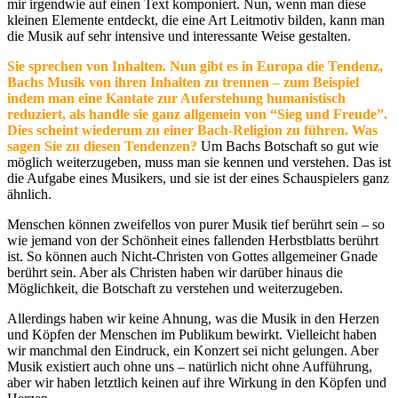
mir irgendwie auf einen Text komponiert. Nun, wenn man diese
kleinen Elemente entdeckt, die eine Art Leitmotiv bilden, kann man
die Musik auf sehr intensive und interessante Weise gestalten.
Sie sprechen von Inhalten. Nun gibt es in Europa die Tendenz,
Bachs Musik von ihren Inhalten zu trennen – zum Beispiel
indem man eine Kantate zur Auferstehung humanistisch
reduziert, als handle sie ganz allgemein von “Sieg und Freude”.
Dies scheint wiederum zu einer Bach-Religion zu führen. Was
sagen Sie zu diesen Tendenzen?
Um Bachs Botschaft so gut wie
möglich weiterzugeben, muss man sie kennen und verstehen. Das ist
die Aufgabe eines Musikers, und sie ist der eines Schauspielers ganz
ähnlich.
Menschen können zweifellos von purer Musik tief berührt sein – so
wie jemand von der Schönheit eines fallenden Herbstblatts berührt
ist. So können auch Nicht-Christen von Gottes allgemeiner Gnade
berührt sein. Aber als Christen haben wir darüber hinaus die
Möglichkeit, die Botschaft zu verstehen und weiterzugeben.
Allerdings haben wir keine Ahnung, was die Musik in den Herzen
und Köpfen der Menschen im Publikum bewirkt. Vielleicht haben
wir manchmal den Eindruck, ein Konzert sei nicht gelungen. Aber
Musik existiert auch ohne uns – natürlich nicht ohne Aufführung,
aber wir haben letztlich keinen auf ihre Wirkung in den Köpfen und