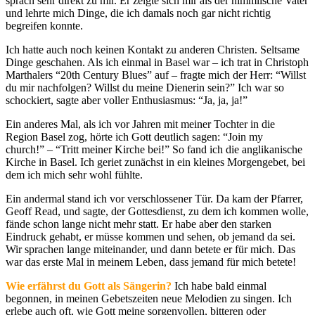
sprach sehr direkt zu mir. Er zeigte sich mir als der himmlische Vater
und lehrte mich Dinge, die ich damals noch gar nicht richtig
begreifen konnte.
Ich hatte auch noch keinen Kontakt zu anderen Christen. Seltsame
Dinge geschahen. Als ich einmal in Basel war – ich trat in Christoph
Marthalers “20th Century Blues” auf – fragte mich der Herr: “Willst
du mir nachfolgen? Willst du meine Dienerin sein?” Ich war so
schockiert, sagte aber voller Enthusiasmus: “Ja, ja, ja!”
Ein anderes Mal, als ich vor Jahren mit meiner Tochter in die
Region Basel zog, hörte ich Gott deutlich sagen: “Join my
church!” – “Tritt meiner Kirche bei!” So fand ich die anglikanische
Kirche in Basel. Ich geriet zunächst in ein kleines Morgengebet, bei
dem ich mich sehr wohl fühlte.
Ein andermal stand ich vor verschlossener Tür. Da kam der Pfarrer,
Geoff Read, und sagte, der Gottesdienst, zu dem ich kommen wolle,
fände schon lange nicht mehr statt. Er habe aber den starken
Eindruck gehabt, er müsse kommen und sehen, ob jemand da sei.
Wir sprachen lange miteinander, und dann betete er für mich. Das
war das erste Mal in meinem Leben, dass jemand für mich betete!
Wie erfährst du Gott als Sängerin?
Ich habe bald einmal
begonnen, in meinen Gebetszeiten neue Melodien zu singen. Ich
erlebe auch oft, wie Gott meine sorgenvollen, bitteren oder