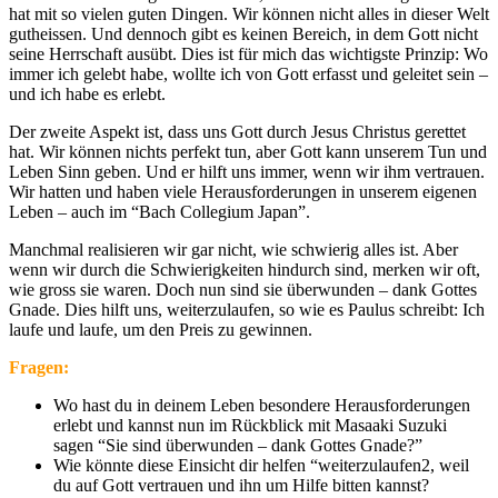
hat mit so vielen guten Dingen. Wir können nicht alles in dieser Welt
gutheissen. Und dennoch gibt es keinen Bereich, in dem Gott nicht
seine Herrschaft ausübt. Dies ist für mich das wichtigste Prinzip: Wo
immer ich gelebt habe, wollte ich von Gott erfasst und geleitet sein –
und ich habe es erlebt.
Der zweite Aspekt ist, dass uns Gott durch Jesus Christus gerettet
hat. Wir können nichts perfekt tun, aber Gott kann unserem Tun und
Leben Sinn geben. Und er hilft uns immer, wenn wir ihm vertrauen.
Wir hatten und haben viele Herausforderungen in unserem eigenen
Leben – auch im “Bach Collegium Japan”.
Manchmal realisieren wir gar nicht, wie schwierig alles ist. Aber
wenn wir durch die Schwierigkeiten hindurch sind, merken wir oft,
wie gross sie waren. Doch nun sind sie überwunden – dank Gottes
Gnade. Dies hilft uns, weiterzulaufen, so wie es Paulus schreibt: Ich
laufe und laufe, um den Preis zu gewinnen.
Fragen:
Wo hast du in deinem Leben besondere Herausforderungen
erlebt und kannst nun im Rückblick mit Masaaki Suzuki
sagen “Sie sind überwunden – dank Gottes Gnade?”
Wie könnte diese Einsicht dir helfen “weiterzulaufen2, weil
du auf Gott vertrauen und ihn um Hilfe bitten kannst?