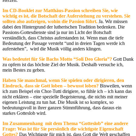
Herzen.
Im CD-Booklet zur Matthäus-Passion schreiben Sie, wie
wichtig es ist, die Botschaft der Auferstehung zu verstehen. Sie
sollten also aufzeigen, wohin die Passion führt.
Ja. Wir müssen
dabei den Hintergrund der lutherischen Tradition bedenken. Die
Passions-Gottesdienste sind ja nur im Licht der Botschaft
verständlich, dass Christus auferstanden ist. Wenn man die tiefe
Bedeutung der Passage versteht “und in dreien Tagen werde ich
auferstehen”, wird die Musik völlig anders klingen.
Was bedeutet für Sie Bachs Motto “Soli Deo Gloria”?
Gott Dank
zu opfern ist das höchste Ziel der Musik. Deshalb versuche ich,
mein Bestes zu geben.
Haben Sie manchmal, wenn Sie spielen oder dirigieren, den
Eindruck, dass sie Gott loben – bewusst loben?
Bisweilen, wenn
ich zum Beispel ein Chor-Tutti dirigiere, so fühle ich – ich kann das
nicht erklären – eine spezielle Begeisterung, die nichts mit meiner
eigenen Leistung zu tun hat. Die Musik ist so komplex, so
bedeutungsvoll in ihrer ganzen Stimmführung, dass daraus ein
starkes Gotteslob wird.
Im Zusammenhang mit dem Thema “Gotteslob” eine andere
Frage: Was ist für Sie persönlich die wichtigste Eigenschaft
Gottes?
Das Wichtigste für mich ist, dass Gott die Welt geschaffen