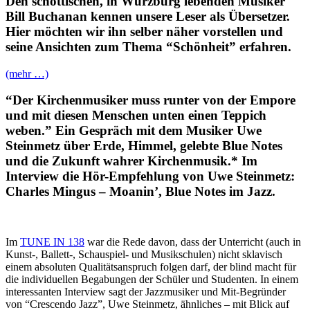
Den schottischen, in Würzburg lebenden Musiker
Bill Buchanan kennen unsere Leser als Übersetzer.
Hier möchten wir ihn selber näher vorstellen und
seine Ansichten zum Thema “Schönheit” erfahren.
(mehr …)
“Der Kirchenmusiker muss runter von der Empore
und mit diesen Menschen unten einen Teppich
weben.”
Ein
Gespräch mit dem Musiker Uwe
Steinmetz über Erde, Himmel, gelebte Blue Notes
und die Zukunft wahrer Kirchenmusik.* Im
Interview die
Hör-Empfehlung von Uwe Steinmetz:
Charles Mingus
–
Moanin’, Blue Notes im Jazz.
Im
T
UNE IN 138
war die Rede davon, dass der Unterricht (auch in
Kunst-, Ballett-, Schauspiel- und Musikschulen) nicht sklavisch
einem absoluten Qualitätsanspruch folgen darf, der blind macht für
die individuellen Begabungen der Schüler und Studenten. In einem
interessanten Interview sagt der Jazzmusiker und Mit-Begründer
von “Crescendo Jazz”,
Uwe Steinmetz
, ähnliches
–
mit Blick auf