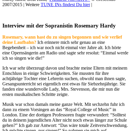
2007/2015 |
Weitere
TUNE INs findest Du hier
|
Interview mit der Sopranistin Rosemary Hardy
Rosemary, wann hast du zu singen begonnen und wie verlief
deine Laufbahn?
Ich erinnere mich sehr genau an eine
Begebenheit – ich war noch nicht einmal vier Jahre alt. Ich hörte
eine Opernsängerin am Radio und sagte sehr resolut: “Einmal werde
ich so singen wie die!”
Ich war sehr überzeugt davon und brachte meine Eltern mit meinem
Entschluss in einige Schwierigkeiten. Sie mussten für ihre
achtjährige Tochter eine Lehrerin suchen, obwohl man ihnen sagte,
Gesangsunterricht sei eigentlich erst etwas für Siebzehnjährige. Sie
fanden eine wundervolle Lady, Mrs. Stevenson, die mir nun die
ersten musikalischen Schritte zeigte.
Musik war schon damals meine ganze Welt. Mit sechzehn fuhr ich
dann zu einem Vorsingen an das “Royal College of Music” in
London. Eine der dortigen Professoren fragte verwundert: “Solltest
du in deinem jugendlichen Alter nicht noch etwas länger zur Schule
gehen?” Ich gab zur Antwort: “Das wäre totale Zeitverschwendung.
Ich möchte singen, nur singen!” So nahmen sie mich auf.