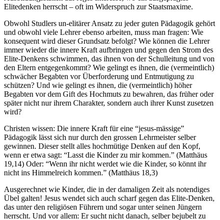
Elitedenken herrscht
–
oft im Widerspruch zur Staatsmaxime.
Obwohl Studlers un-elitärer Ansatz zu jeder guten Pädagogik gehört
und obwohl viele Lehrer ebenso arbeiten, muss man fragen: Wie
konsequent wird dieser Grundsatz befolgt? Wie können die Lehrer
immer wieder die innere Kraft aufbringen und gegen den Strom des
Elite-Denkens schwimmen, das ihnen von der Schulleitung und von
den Eltern entgegenkommt? Wie gelingt es ihnen, die (vermeintlich)
schwächer Begabten vor Überforderung und Entmutigung zu
schützen? Und wie gelingt es ihnen, die (vermeintlich) höher
Begabten vor dem Gift des Hochmuts zu bewahren, das früher oder
später nicht nur ihrem Charakter, sondern auch ihrer Kunst zusetzen
wird?
Christen wissen: Die innere Kraft für eine “jesus-mässige”
Pädagogik lässt sich nur durch den grossen Lehrmeister selber
gewinnen. Dieser stellt alles hochmütige Denken auf den Kopf,
wenn er etwa sagt:
“Lasst die Kinder zu mir kommen.”
(Matthäus
19,14) Oder: “Wenn ihr nicht werdet wie die Kinder, so könnt ihr
nicht ins Himmelreich kommen.” (Matthäus 18,3)
Ausgerechnet wie Kinder, die in der damaligen Zeit als notendiges
Übel galten! Jesus wendet sich auch scharf gegen das Elite-Denken,
das unter den religiösen Führern und sogar unter seinen Jüngern
herrscht. Und vor allem: Er sucht nicht danach, selber bejubelt zu