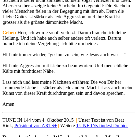
Stacheln anderer nicht abhalten, sondern sogar verletzen und töten.
Aber er selber – zeigte keine Stacheln. Im Gegenteil: Die Stacheln
vieler Menschen fielen in der Begegnung mit ihm ab. Denn die
Liebe Gottes ist stärker als jede Aggression, und ihre Kraft ist
grösser als die grösste dämonische Macht.
Gebet:
Herr, ich wurde so oft verletzt. Darum brauche ich deine
Heilung. Und ich habe auch selber andere oft verletzt. Darum
brauche ich deine Vergebung. Ich bitte um beides.
Hilf mir immer wieder, “gesinnt zu sein, wie Jesus auch war …”
Hilf mir, Aggression mit Liebe zu beantworten. Und menschliche
Kälte mit furchtloser Nähe.
Lass mich und lass meine Nächsten erfahren: Die von Dir her
kommende Liebe ist stärker als jede andere Macht. Lass auch meine
Kunst von dieser Kraft durchdrungen sein und davon sprechen.
Amen.
TUNE IN 144 vom 4. Oktober 2015
|
Unser Text ist von Beat
Rink,
Präsident von ARTS+
|
Weitere
TUNE INs findest Du hier