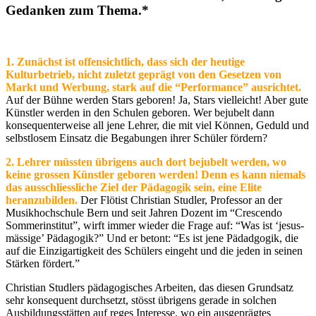
Gedanken zum Thema.*
1.
Zunächst ist offensichtlich, dass sich der heutige
Kulturbetrieb, nicht zuletzt geprägt von den Gesetzen von
Markt und Werbung, stark auf die “Performance” ausrichtet.
Auf der Bühne werden Stars geboren! Ja, Stars vielleicht! Aber gute
Künstler werden in den Schulen geboren. Wer bejubelt dann
konsequenterweise all jene Lehrer, die mit viel Können, Geduld und
selbstlosem Einsatz die Begabungen ihrer Schüler fördern?
2.
Lehrer müssten übrigens auch dort bejubelt werden, wo
keine grossen Künstler geboren werden! Denn es kann niemals
das ausschliessliche Ziel der Pädagogik sein, eine Elite
heranzubilden.
Der Flötist
Christian Studler
, Professor an der
Musikhochschule Bern und seit Jahren Dozent im “Crescendo
Sommerinstitut”, wirft immer wieder die Frage auf: “Was ist ‘jesus-
mässige’ Pädagogik?” Und er betont: “Es ist jene Pädadgogik, die
auf die Einzigartigkeit des Schülers eingeht und die jeden in seinen
Stärken fördert.”
Christian Studlers pädagogisches Arbeiten, das diesen Grundsatz
sehr konsequent durchsetzt, stösst übrigens gerade in solchen
Ausbildungsstätten auf reges Interesse, wo ein ausgeprägtes