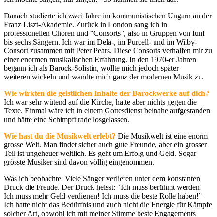
Danach studierte ich zwei Jahre im kommunistischen Ungarn an der
Franz Liszt-Akademie. Zurück in London sang ich in
professionellen Chören und “Consorts”, also in Gruppen von fünf
bis sechs Sängern. Ich war im Dela-, im Purcell- und im Wilby-
Consort zusammen mit Peter Pears. Diese Consorts verhalfen mir zu
einer enormen musikalischen Erfahrung. In den 1970-er Jahren
begann ich als Barock-Solistin, wollte mich jedoch später
weiterentwickeln und wandte mich ganz der modernen Musik zu.
Wie wirkten die geistlichen Inhalte der Barockwerke auf dich?
Ich war sehr wütend auf die Kirche, hatte aber nichts gegen die
Texte. Einmal wäre ich in einem Gottesdienst beinahe aufgestanden
und hätte eine Schimpftirade losgelassen.
Wie hast du die Musikwelt erlebt?
Die Musikwelt ist eine enorm
grosse Welt. Man findet sicher auch gute Freunde, aber ein grosser
Teil ist ungeheuer weltlich. Es geht um Erfolg und Geld. Sogar
grösste Musiker sind davon völlig eingenommen.
Was ich beobachte: Viele Sänger verlieren unter dem konstanten
Druck die Freude. Der Druck heisst: “Ich muss berühmt werden!
Ich muss mehr Geld verdienen! Ich muss die beste Rolle haben!”
Ich hatte nicht das Bedürfnis und auch nicht die Energie für Kämpfe
solcher Art, obwohl ich mit meiner Stimme beste Engagements