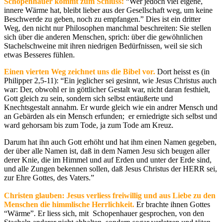
Schopenhauer kommt zum Schluss:
“Wer jedoch viel eigene,
innere Wärme hat, bleibt lieber aus der Gesellschaft weg, um keine
Beschwerde zu geben, noch zu empfangen.”
Dies ist ein dritter
Weg, den nicht nur Philosophen manchmal beschreiten: Sie stellen
sich über die anderen Menschen, sprich: über die gewöhnlichen
Stachelschweine mit ihren niedrigen Bedürfnissen, weil sie sich
etwas Besseres fühlen.
Einen vierten Weg zeichnet uns die Bibel vor.
Dort heisst es
(in
Philipper 2,5-11): “Ein jeglicher sei gesinnt, wie Jesus Christus auch
war: Der, obwohl er in göttlicher Gestalt war, nicht daran festhielt,
Gott gleich zu sein, sondern sich selbst entäußerte und
Knechtsgestalt annahm. Er wurde gleich wie ein andrer Mensch und
an Gebärden als ein Mensch erfunden; er erniedrigte sich selbst und
ward gehorsam bis zum Tode, ja zum Tode am Kreuz.
Darum hat ihn auch Gott erhöht und hat ihm einen Namen gegeben,
der über alle Namen ist, daß in dem Namen Jesu sich beugen aller
derer Knie, die im Himmel und auf Erden und unter der Erde sind,
und alle Zungen bekennen sollen, daß Jesus Christus der HERR sei,
zur Ehre Gottes, des Vaters.”
Christen glauben: Jesus verliess freiwillig und aus Liebe zu den
Menschen die himmlische Herrlichkeit.
Er brachte ihnen Gottes
“Wärme”. Er liess sich, mit Schopenhauer gesprochen, von den