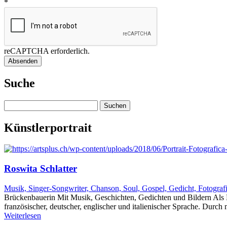
*
reCAPTCHA erforderlich.
Absenden
Suche
Suchen
nach:
Künstlerportrait
Roswita Schlatter
Musik, Singer-Songwriter, Chanson, Soul, Gospel, Gedicht, Fotograf
Brückenbauerin Mit Musik, Geschichten, Gedichten und Bildern Als K
französischer, deutscher, englischer und italienischer Sprache. Dur
Weiterlesen