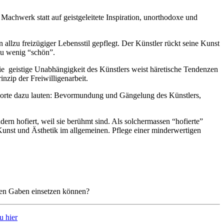
chwerk statt auf geistgeleitete Inspiration, unorthodoxe und
allzu freizügiger Lebensstil gepflegt. Der Künstler rückt seine Kunst
 zu wenig “schön”.
ie geistige Unabhängigkeit des Künstlers weist häretische Tendenzen
nzip der Freiwilligenarbeit.
hworte dazu lauten: Bevormundung und Gängelung des Künstlers,
n hofiert, weil sie berühmt sind. Als solchermassen “hofierte”
 Kunst und Ästhetik im allgemeinen. Pflege einer minderwertigen
 ihren Gaben einsetzen können?
u hier