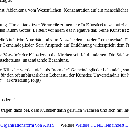
ädigte.
t, Ablenkung vom Wesentlichen, Konzentration auf ein menschliches Ma
ng. Um einige dieser Vorurteile zu nennen: In Künstlerkreisen wird ein 
 den Ruhm Gottes. Er stellt vor allem das Negative dar. Seine Kunst ist
 die kirchliche Autorität und zum Ausscheiden aus der Gemeinschaft. D
der Gemeindeglieder. Sein Anspruch auf Entlöhnung widerspricht dem Pri
e Vorwürfe der Künstler an die Kirchen seit Jahrhunderten. Die Stic
ertschätzung, ungenügende Bezahlung.
Künstler werden nicht als “normale” Gemeindeglieder behandelt, sonder
s für den oft unbürgerlichen Lebensstil der Künstler. Unverständnis für
”. (Fortsetzung folgt)
nstlern?
 tragen dazu bei, dass Künstler darin geistlich wachsen und sich mit
 Organisationsform von ARTS+
|
Weitere
Weitere TUNE INs findest D