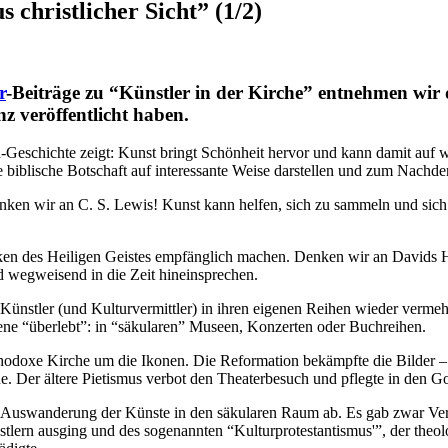
s christlicher Sicht” (1/2)
r
-Beiträge zu “Künstler in der Kirche” entnehmen wir 
nz veröffentlicht haben.
n-Geschichte zeigt: Kunst bringt Schönheit hervor und kann damit auf
e biblische Botschaft auf interessante Weise darstellen und zum Nach
en wir an C. S. Lewis! Kunst kann helfen, sich zu sammeln und sich a
rken des Heiligen Geistes empfänglich machen. Denken wir an Davids H
d wegweisend in die Zeit hineinsprechen.
 Künstler (und Kulturvermittler) in ihren eigenen Reihen wieder verme
szene “überlebt”: in “säkularen” Museen, Konzerten oder Buchreihen.
rthodoxe Kirche um die Ikonen. Die Reformation bekämpfte die Bilder –
 Der ältere Pietismus verbot den Theaterbesuch und pflegte in den Got
er Auswanderung der Künste in den säkularen Raum ab. Es gab zwar Ve
lern ausging und des sogenannten “Kulturprotestantismus'”, der theolo