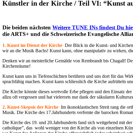
Künstler in der Kirche / Teil VI: “Kunst au
Die beiden nächsten
Weitere TUNE INs findest Du hie
die ARTS+ und die Schweizerische Evangelische Allia
1. Kunst im Dienst der Kirche
Der Blick in die Kunst- und Kirche
wir an die Musik Bachs! Kunst kann, ohne manipulativ zu wirken, di
Denken wir an meisterliche Gemälde von Rembrandt bis Chagall! Denk
Kirchenräume!
Kunst kann uns in Tiefenschichten berühren und uns dort für das Wi
sprachfähig machen. Kunst kann schliesslich die Kirche aufrütteln un
Die Kirche könnte dieses wertvolle Erbe pflegen und den Einsatz der
allzu oft vergessen und hat vielerorts nur dank der säkularen Kultur
2. Kunst-Skepsis der Kirche
Im ikonoklastischen Streit rang die o
Musik. Die Kirche des 17.Jahrhunderts verfemte die barocken Romane.
Die Kirche des 19. und 20.Jahrhunderts fand sich weitgehend mit d
catholique”, das wohl weniger von der Kirche als von einzelnen Künst