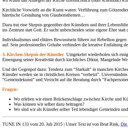
wo Kunst das Anliegen der Kirche offensichtlich (oder scheinbar) sch
Kirchliche Vorwürfe an die Kunst waren: Verführung zum Götzendiens
häretische Gestaltung von Glaubensthemen…
Dazu trat eine Skepsis gegenüber den Künstlern und ihrer Lebensführu
ins Zentrum statt Gott. Er sucht unbescheiden seine eigene Ehre statt
Individualismus und elitäres Bewusstsein führen zur Rebellion gegen
auf. Sein professionelles Gehabe verhindert die kreative Entfaltung 
3. Kirchen-Skepsis der Künstler
Umgekehrt wiederholen sich einig
Einengung seiner Kreativität durch kirchliches Diktat. Mangelnde W
Und der Gegenpol dazu: Tendenz zum “Starkult” in manchen Kirchen: 
Künstler werden sie in christlichen Kreisen “verheizt”. Unverständni
“Gemeindekunst” und Verzicht auf die Beratung durch “Fachpersonen
Fragen:
Wo erleben wir einen Brückenschlage zwischen Kirche und Kü
Was können wir selber dazu beitragen?
Wo sind wir als Künstler selber Teil lebendiger Gemeinden und
TUNE IN 133 vom 20. Juli 2015 | Unser Text ist von Beat Rink,
Die