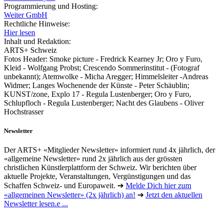
Programmierung und Hosting:
Weiter GmbH
Rechtliche Hinweise:
Hier lesen
Inhalt und Redaktion:
ARTS+ Schweiz
Fotos Header: Smoke picture - Fredrick Kearney Jr; Oro y Furo,
Kleid - Wolfgang Probst; Crescendo Sommerinstitut - (Fotograf
unbekannt); Atemwolke - Micha Aregger; Himmelsleiter -Andreas
Widmer; Langes Wochenende der Künste - Peter Schäublin;
KUNST/zone, Explo 17 - Regula Lustenberger; Oro y Furo,
Schlupfloch - Regula Lustenberger; Nacht des Glaubens - Oliver
Hochstrasser
Newsletter
Der ARTS+ «Mitglieder Newsletter» informiert rund 4x jährlich, der
«allgemeine Newsletter» rund 2x jährlich aus der grössten
christlichen Künstlerplattform der Schweiz. Wir berichten über
aktuelle Projekte, Veranstaltungen, Vergünstigungen und das
Schaffen Schweiz- und Europaweit. ➔
Melde Dich hier zum
«allgemeinen Newsletter» (2x jährlich) an!
➔
Jetzt den aktuellen
Newsletter lesen.e ...