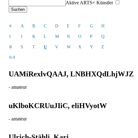
Aktive ARTS+ Künstler
#
A
B
C
D
E
F
G
H
I
J
K
L
M
N
O
P
Q
R
S
T
U
V
W
X
Y
Z
0-9
UAMiRexlvQAAJ, LNBHXQdLhjWJZ
-
amateur
uKlboKCRUuJIiC, eliHVyotW
-
amateur
Ulrich-Stähli, Kari