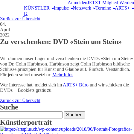
Anmelden
JETZT Mitglied Werden
KÜNSTLER
Impulse
Netzwerk
Termine
ARTS+
D
Zurück zur Übersicht
04.
April
2022
Zu verschenken: DVD «Stein um Stein»
Wir räumen unser Lager und verschenken die DVDs «Stein um Stein»
von Dr. Colin Harbinson. Harbinson zeigt Colin Harbinson biblische
Schlüsselprinzipien für Kunst und Glaube auf. Einfach. Verständlich.
Für jeden sofort umsetzbar.
Mehr Info
s
Wer Interesse hat, meldet sich im
ARTS+ Büro
und wir schicken die
DVDs + Booklets gratis zu.
Zurück zur Übersicht
Suche
Suchen
nach:
Künstlerportrait