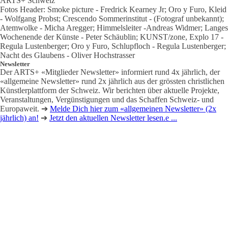
ARTS+ Schweiz
Fotos Header: Smoke picture - Fredrick Kearney Jr; Oro y Furo, Kleid
- Wolfgang Probst; Crescendo Sommerinstitut - (Fotograf unbekannt);
Atemwolke - Micha Aregger; Himmelsleiter -Andreas Widmer; Langes
Wochenende der Künste - Peter Schäublin; KUNST/zone, Explo 17 -
Regula Lustenberger; Oro y Furo, Schlupfloch - Regula Lustenberger;
Nacht des Glaubens - Oliver Hochstrasser
Newsletter
Der ARTS+ «Mitglieder Newsletter» informiert rund 4x jährlich, der
«allgemeine Newsletter» rund 2x jährlich aus der grössten christlichen
Künstlerplattform der Schweiz. Wir berichten über aktuelle Projekte,
Veranstaltungen, Vergünstigungen und das Schaffen Schweiz- und
Europaweit. ➔
Melde Dich hier zum «allgemeinen Newsletter» (2x
jährlich) an!
➔
Jetzt den aktuellen Newsletter lesen.e ...