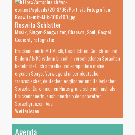
Roswita Schlatter
Musik, Singer-Songwriter, Chanson, Soul, Gospel,
Gedicht, Fotografie
Brückenbauerin Mit Musik, Geschichten, Gedichten und
Bildern Als Künstlerin bin ich in verschiedenen Sprachen
beheimatet. Ich schreibe und komponiere meine
eigenen Songs. Vorwiegend in berndeutscher,
französischer, deutscher, englischer und italienischer
Sprache. Durch meinen Hintergrund sehe ich mich als
Brückenbauerin, auch innerhalb der schweizer
Sprachgrenzen. Aus
Weiterlesen
Agenda