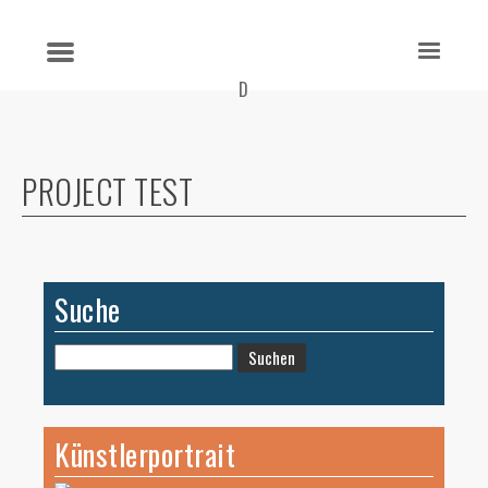
D
PROJECT TEST
Suche
Suchen
nach:
Künstlerportrait