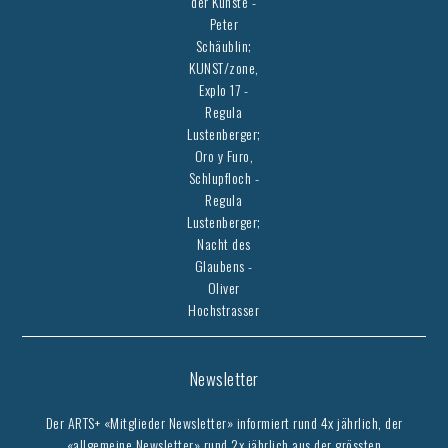
der Künste -
Peter
Schäublin;
KUNST/zone,
Explo 17 -
Regula
Lustenberger;
Oro y Furo,
Schlupfloch -
Regula
Lustenberger;
Nacht des
Glaubens -
Oliver
Hochstrasser
Newsletter
Der ARTS+ «Mitglieder Newsletter» informiert rund 4x jährlich, der
«allgemeine Newsletter» rund 2x jährlich aus der grössten