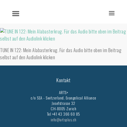
TUNE IN 122: Mein Alabasterkrug. Für das Audio bitte oben im Beitrag
selbst auf den Audiolink klicken
Kontakt
ARTS+
c/o SEA - Switzerland.
Evangelical Alliance
Josefstrasse 32
CH-8005 Zurich
Tel +41 43 366 60 85
info@artsplus.ch