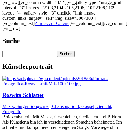
[vc_row][vc_column width=”1/1″][vc_gallery type=”image_grid”
interval=”3″ images=”2103,2104,2105,2106,2107,2108,2109″
layout=”4″ gallery_style=”3″ onclick=”link_image”
custom_links_target=”_self” img_size=”300×300″]
[vc_column_text]
Zurück zur Galerie
[/vc_column_text][/vc_column]
[/vc_row]
Suche
Suchen
nach:
Künstlerportrait
Roswita Schlatter
Musik, Singer-Songwriter, Chanson, Soul, Gospel, Gedicht,
Fotografie
Brückenbauerin Mit Musik, Geschichten, Gedichten und Bildern
Als Künstlerin bin ich in verschiedenen Sprachen beheimatet. Ich
schreibe und komponiere meine eigenen Songs. Vorwiegend in