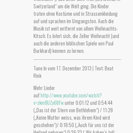
Switzerland“ um die Welt ging. Die Kinder
traten ohne Kostüme und in Strassenkleidung
auf und sprachen im Umgangston. Auch die
Musik ist weit entfernt von allem Weihnachts-
Kitsch. Es lohnt sich, die Zeller Weihnacht (und
auch die anderen biblischen Spiele von Paul
Burkhard) kennen zu lernen.
Tune In vom 17. Dezember 2013 | Text: Beat
Rink
Mehr Lieder
auf
http://www.youtube.com/watch?
v=zkm8UZy68Fw
unter 0:01:12 und 0:54:44
(„Das ist der Stern von Bethlehem“) / 11:28
(„Keine Mutter weiss, was ihrem Kind wird
geschehen“)/ 0:18:50 („Auch für uns ist der
Heiland geboren“) 0:26:33 („Wir haben’s toll