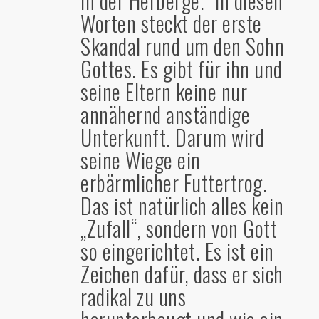
in der Herberge.“ In diesen
Worten steckt der erste
Skandal rund um den Sohn
Gottes. Es gibt für ihn und
seine Eltern keine nur
annähernd anständige
Unterkunft. Darum wird
seine Wiege ein
erbärmlicher Futtertrog.
Das ist natürlich alles kein
„Zufall“, sondern von Gott
so eingerichtet. Es ist ein
Zeichen dafür, dass er sich
radikal zu uns