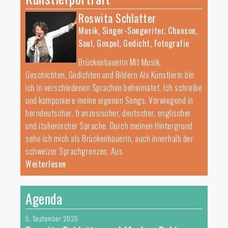
Roswita Schlatter
Musik, Singer-Songwriter, Chanson,
Soul, Gospel, Gedicht, Fotografie
Brückenbauerin Mit Musik,
Geschichten, Gedichten und Bildern Als Künstlerin bin
ich in verschiedenen Sprachen beheimatet. Ich schreibe
und komponiere meine eigenen Songs. Vorwiegend in
berndeutscher, französischer, deutscher, englischer
und italienischer Sprache. Durch meinen Hintergrund
sehe ich mich als Brückenbauerin, auch innerhalb der
schweizer Sprachgrenzen. Aus
Weiterlesen
Agenda
5. September 2026