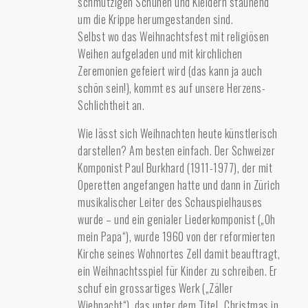
schmutzigen Schuhen und Kleidern staunend
um die Krippe herumgestanden sind.
Selbst wo das Weihnachtsfest mit religiösen
Weihen aufgeladen und mit kirchlichen
Zeremonien gefeiert wird (das kann ja auch
schön sein!), kommt es auf unsere Herzens-
Schlichtheit an.
Wie lässt sich Weihnachten heute künstlerisch
darstellen? Am besten einfach. Der Schweizer
Komponist Paul Burkhard (1911-1977), der mit
Operetten angefangen hatte und dann in Zürich
musikalischer Leiter des Schauspielhauses
wurde – und ein genialer Liederkomponist („Oh
mein Papa“), wurde 1960 von der reformierten
Kirche seines Wohnortes Zell damit beauftragt,
ein Weihnachtsspiel für Kinder zu schreiben. Er
schuf ein grossartiges Werk („Zäller
Wiehnacht“), das unter dem Titel „Christmas in