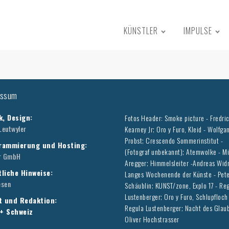
KÜNSTLER
IMPULSE
essum
k, Design:
Fotos Header: Smoke picture - Fredri
Leutwyler
Kearney Jr; Oro y Furo, Kleid - Wolfga
Probst; Crescendo Sommerinstitut -
rammierung und Hosting:
(Fotograf unbekannt); Atemwolke - M
r GmbH
Aregger; Himmelsleiter -Andreas Wid
liche Hinweise:
Langes Wochenende der Künste - Pet
esen
Schäublin; KUNST/zone, Explo 17 - Re
Lustenberger; Oro y Furo, Schlupfloch
t und Redaktion:
Regula Lustenberger; Nacht des Glau
+ Schweiz
Oliver Hochstrasser