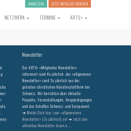
ANMELDEN
JETZT MITGLIED WERDEN
NETZWERK
TERMINE
ARTS+
Newsletter
ck
Der ARTS+ «Mitglieder Newsletter»
ng
informiert rund 4x jährlich, der «allgemeine
Newsletter» rund 2x jährlich aus der
icha
grössten christlichen Künstlerplattform der
mer;
Schweiz. Wir berichten über aktuelle
er
Projekte, Veranstaltungen, Vergünstigungen
gula
und das Schaffen Schweiz- und Europaweit.
 -
➔
Melde Dich hier zum «allgemeinen
bens -
Newsletter» (2x jährlich) an!
➔
Jetzt den
aktuellen Newsletter lesen.e ...