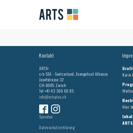
Kontakt
Impr
ARTS+
Grafi
c/o SEA - Switzerland.
Evangelical Alliance
Karin 
Josefstrasse 32
Prog
CH-8005 Zurich
Tel +41 43 366 60 85
Weite
info@artsplus.ch
Recht
Hier l
Inhal
Spenden
ARTS
Datenschutzerklärung