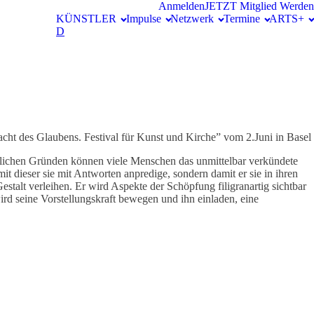
Anmelden
JETZT Mitglied Werden
KÜNSTLER
Impulse
Netzwerk
Termine
ARTS+
D
ht des Glaubens. Festival für Kunst und Kirche” vom 2.Juni in Basel
dlichen Gründen können viele Menschen das unmittelbar verkündete
 dieser sie mit Antworten anpredige, sondern damit er sie in ihren
estalt verleihen. Er wird Aspekte der Schöpfung filigranartig sichtbar
rd seine Vorstellungskraft bewegen und ihn einladen, eine