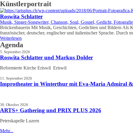
nach:
Künstlerportrait
Roswita Schlatter
Musik, Singer-Songwriter, Chanson, Soul, Gospel, Gedicht, Fotografie
Brückenbauerin Mit Musik, Geschichten, Gedichten und Bildern Als Kü
französischer, deutscher, englischer und italienischer Sprache. Durch
Weiterlesen
Agenda
5. September 2026
Roswita Schlatter und Markus Dolder
Reformierte Kirche Eriswil Eriswil
11. September 2026
Improtheater in Winterthur mit Eva-Maria Admiral &
30. Oktober 2026
ARTS+ Gathering und PRIX PLUS 2026
Peterskapelle Luzern
Mehr...