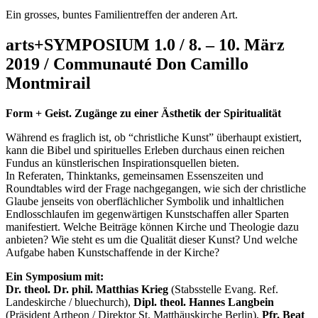
Ein grosses, buntes Familientreffen der anderen Art.
arts+SYMPOSIUM 1.0 / 8. – 10. März
2019 / Communauté Don Camillo
Montmirail
Form + Geist. Zugänge zu einer Ästhetik der Spiritualität
Während es fraglich ist, ob “christliche Kunst” überhaupt existiert,
kann die Bibel und spirituelles Erleben durchaus einen reichen
Fundus an künstlerischen Inspirationsquellen bieten.
In Referaten, Thinktanks, gemeinsamen Essenszeiten und
Roundtables wird der Frage nachgegangen, wie sich der christliche
Glaube jenseits von oberflächlicher Symbolik und inhaltlichen
Endlosschlaufen im gegenwärtigen Kunstschaffen aller Sparten
manifestiert. Welche Beiträge können Kirche und Theologie dazu
anbieten? Wie steht es um die Qualität dieser Kunst? Und welche
Aufgabe haben Kunstschaffende in der Kirche?
Ein Symposium mit:
Dr. theol. Dr. phil. Matthias Krieg
(Stabsstelle Evang. Ref.
Landeskirche / bluechurch),
Dipl. theol. Hannes Langbein
(Präsident Artheon / Direktor St. Matthäuskirche Berlin),
Pfr. Beat