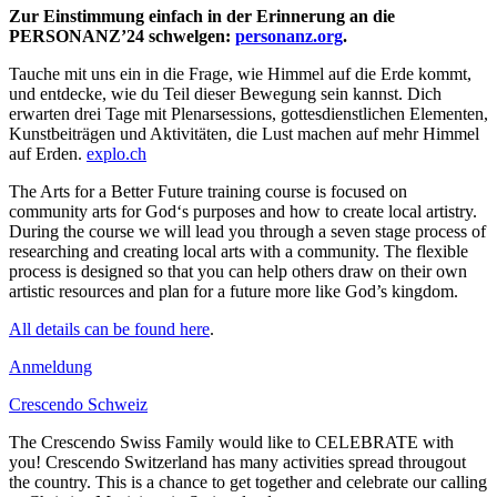
Zur Einstimmung einfach in der Erinnerung an die
PERSONANZ’24 schwelgen:
personanz.org
.
Tauche mit uns ein in die Frage, wie Himmel auf die Erde kommt,
und entdecke, wie du Teil dieser Bewegung sein kannst. Dich
erwarten drei Tage mit Plenarsessions, gottesdienstlichen Elementen,
Kunstbeiträgen und Aktivitäten, die Lust machen auf mehr Himmel
auf Erden.
explo.ch
The Arts for a Better Future training course is focused on
community arts for God‘s purposes and how to create local artistry.
During the course we will lead you through a seven stage process of
researching and creating local arts with a community. The flexible
process is designed so that you can help others draw on their own
artistic resources and plan for a future more like God’s kingdom.
All details can be found here
.
Anmeldung
Crescendo Schweiz
The Crescendo Swiss Family would like to CELEBRATE with
you! Crescendo Switzerland has many activities spread througout
the country. This is a chance to get together and celebrate our calling