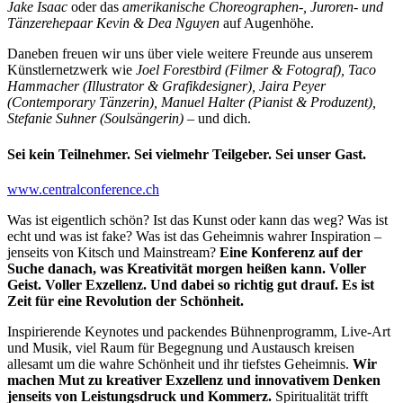
Jake Isaac
oder das
amerikanische Choreographen-, Juroren- und
Tänzerehepaar Kevin & Dea Nguyen
auf Augenhöhe.
Daneben freuen wir uns über viele weitere Freunde aus unserem
Künstlernetzwerk wie
Joel Forestbird (Filmer & Fotograf),
Taco
Hammacher (Illustrator & Grafikdesigner), Jaira Peyer
(Contemporary Tänzerin), Manuel Halter (Pianist & Produzent),
Stefanie Suhner (Soulsängerin)
–
und dich.
Sei kein Teilnehmer. Sei vielmehr Teilgeber. Sei unser Gast.
www.centralconference.ch
Was ist eigentlich schön? Ist das Kunst oder kann das weg? Was ist
echt und was ist fake? Was ist das Geheimnis wahrer Inspiration –
jenseits von Kitsch und Mainstream?
Eine Konferenz auf der
Suche danach, was Kreativität morgen heißen kann. Voller
Geist. Voller Exzellenz. Und dabei so richtig gut drauf. Es ist
Zeit für eine Revolution der Schönheit.
Inspirierende Keynotes und packendes Bühnenprogramm, Live-Art
und Musik, viel Raum für Begegnung und Austausch kreisen
allesamt um die wahre Schönheit und ihr tiefstes Geheimnis.
Wir
machen Mut zu kreativer Exzellenz und innovativem Denken
jenseits von Leistungsdruck und Kommerz.
Spiritualität trifft