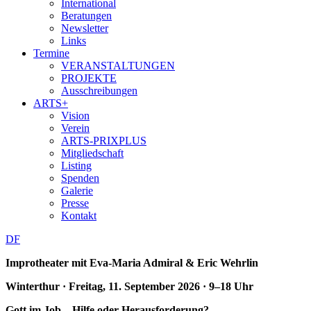
International
Beratungen
Newsletter
Links
Termine
VERANSTALTUNGEN
PROJEKTE
Ausschreibungen
ARTS+
Vision
Verein
ARTS-PRIXPLUS
Mitgliedschaft
Listing
Spenden
Galerie
Presse
Kontakt
D
F
Improtheater mit Eva-Maria Admiral & Eric Wehrlin
Winterthur · Freitag, 11. September 2026 · 9–18 Uhr
Gott im Job – Hilfe oder Herausforderung?