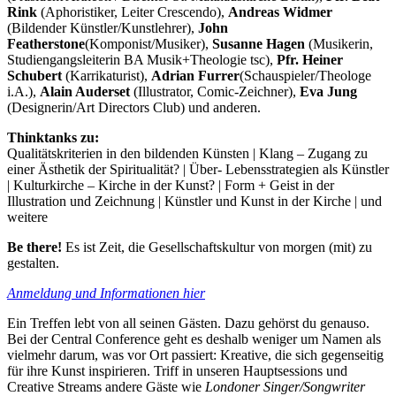
Rink
(Aphoristiker, Leiter Crescendo),
Andreas Widmer
(Bildender Künstler/Kunstlehrer),
John
Featherstone
(Komponist/Musiker),
Susanne Hagen
(Musikerin,
Studiengangsleiterin BA Musik+Theologie tsc),
Pfr. Heiner
Schubert
(Karrikaturist),
Adrian Furrer
(Schauspieler/Theologe
i.A.),
Alain Auderset
(Illustrator, Comic-Zeichner),
Eva Jung
(Designerin/Art Directors Club) und anderen.
Thinktanks zu:
Qualitätskriterien in den bildenden Künsten | Klang – Zugang zu
einer Ästhetik der Spiritualität? | Über- Lebensstrategien als Künstler
| Kulturkirche – Kirche in der Kunst? | Form + Geist in der
Illustration und Zeichnung | Künstler und Kunst in der Kirche | und
weitere
Be there!
Es ist Zeit, die Gesellschaftskultur von morgen (mit) zu
gestalten.
Anmeldung und Informationen hier
Ein Treffen lebt von all seinen Gästen. Dazu gehörst du genauso.
Bei der Central Conference geht es deshalb weniger um Namen als
vielmehr darum, was vor Ort passiert: Kreative, die sich gegenseitig
für ihre Kunst inspirieren. Triff in unseren Hauptsessions und
Creative Streams andere Gäste wie
Londoner Singer/Songwriter