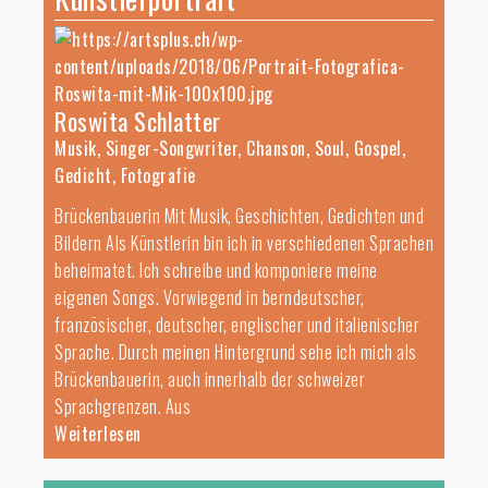
Roswita Schlatter
Musik, Singer-Songwriter, Chanson, Soul, Gospel,
Gedicht, Fotografie
Brückenbauerin Mit Musik, Geschichten, Gedichten und
Bildern Als Künstlerin bin ich in verschiedenen Sprachen
beheimatet. Ich schreibe und komponiere meine
eigenen Songs. Vorwiegend in berndeutscher,
französischer, deutscher, englischer und italienischer
Sprache. Durch meinen Hintergrund sehe ich mich als
Brückenbauerin, auch innerhalb der schweizer
Sprachgrenzen. Aus
Weiterlesen