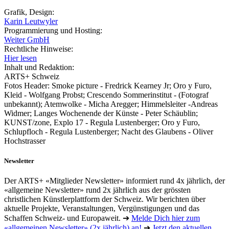
Grafik, Design:
Karin Leutwyler
Programmierung und Hosting:
Weiter GmbH
Rechtliche Hinweise:
Hier lesen
Inhalt und Redaktion:
ARTS+ Schweiz
Fotos Header: Smoke picture - Fredrick Kearney Jr; Oro y Furo,
Kleid - Wolfgang Probst; Crescendo Sommerinstitut - (Fotograf
unbekannt); Atemwolke - Micha Aregger; Himmelsleiter -Andreas
Widmer; Langes Wochenende der Künste - Peter Schäublin;
KUNST/zone, Explo 17 - Regula Lustenberger; Oro y Furo,
Schlupfloch - Regula Lustenberger; Nacht des Glaubens - Oliver
Hochstrasser
Newsletter
Der ARTS+ «Mitglieder Newsletter» informiert rund 4x jährlich, der
«allgemeine Newsletter» rund 2x jährlich aus der grössten
christlichen Künstlerplattform der Schweiz. Wir berichten über
aktuelle Projekte, Veranstaltungen, Vergünstigungen und das
Schaffen Schweiz- und Europaweit. ➔
Melde Dich hier zum
«allgemeinen Newsletter» (2x jährlich) an!
➔
Jetzt den aktuellen