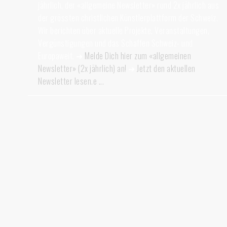
jährlich, der «allgemeine Newsletter» rund 2x jährlich aus
der grössten christlichen Künstlerplattform der Schweiz.
Wir berichten über aktuelle Projekte, Veranstaltungen,
Vergünstigungen und das Schaffen Schweiz- und
Europaweit. ➔
Melde Dich hier zum «allgemeinen
Newsletter» (2x jährlich) an!
➔
Jetzt den aktuellen
Newsletter lesen.e ...