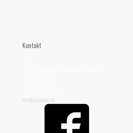
Kontakt
ARTS+
c/o SEA - Switzerland.
Evangelical Alliance
Josefstrasse 32
CH-8005 Zurich
Tel +41 43 366 60 85
info@artsplus.ch