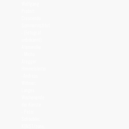
Wolfgang
Probst;
Crescendo
Sommerinstitut
- (Fotograf
unbekannt);
Atemwolke
- Micha
Aregger;
Himmelsleiter
-Andreas
Widmer;
Langes
Wochenende
der Künste
- Peter
Schäublin;
KUNST/zone,