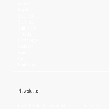
Explo 17 -
Regula
Lustenberger;
Oro y Furo,
Schlupfloch
- Regula
Lustenberger;
Nacht des
Glaubens -
Oliver
Hochstrasser
Newsletter
Der ARTS+ «Mitglieder Newsletter» informiert rund 4x