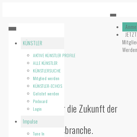
Anme
Zurück zur Übersicht
JETZ
Mitglie
KÜNSTLER
Werde
17.
AKTIVE KÜNSTLER PROFILE
DEZEMBER
ALLE KÜNSTLER
2020
KÜNSTLERSUCHE
Mitglied werden
branchenhilfe.ch
KÜNSTLER-ECHOS
Gelistet werden
Pinboard
Gemeinsam für die Zukunft der
Login
Kultur- und
Impulse
Veranstaltungsbranche.
Tune In