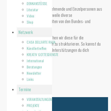
DENKANSTÖSSE
Für Unternehmen, Arbeitnehmende und Einzelpersonen aus
Literatur
der Branche liegen mittlerweile diverse
Video
Unterstützungsmöglichkeiten von den Bundes- und
Shop
Kantonsbehörden vor.
Netzwerk
Auf dieser Website versuchen wir diese für die
CASA DELL’ARTE RASA
Anspruchsgruppen einfach zu strukturieren. So kannst du
Künstlertreffen
herausfinden, für welche Unterstützungen du dich
KREATIV GOTTESDIENSTE
bewerben kannst.
International
branchenhilfe.ch
Beratungen
Newsletter
Zurück zur Übersicht
Links
Termine
VERANSTALTUNGEN
PROJEKTE
Suche