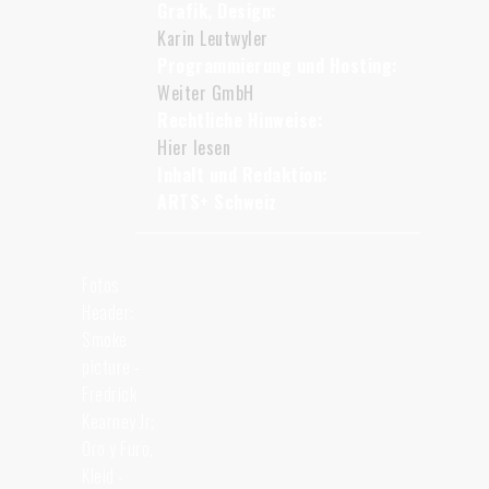
Grafik, Design:
Karin Leutwyler
Programmierung und Hosting:
Weiter GmbH
Rechtliche Hinweise:
Hier lesen
Inhalt und Redaktion:
ARTS+ Schweiz
Fotos
Header:
Smoke
picture -
Fredrick
Kearney Jr;
Oro y Furo,
Kleid -