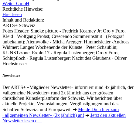
Weiter GmbH
Rechtliche Hinweise:
Hier lesen
Inhalt und Redaktion:
ARTS+ Schweiz
Fotos Header: Smoke picture - Fredrick Kearney Jr; Oro y Furo,
Kleid - Wolfgang Probst; Crescendo Sommerinstitut - (Fotograf
unbekannt); Atemwolke - Micha Aregger; Himmelsleiter -Andreas
Widmer; Langes Wochenende der Künste - Peter Schäublin;
KUNST/zone, Explo 17 - Regula Lustenberger; Oro y Furo,
Schlupfloch - Regula Lustenberger; Nacht des Glaubens - Oliver
Hochstrasser
Newsletter
Der ARTS+ «Mitglieder Newsletter» informiert rund 4x jährlich, der
«allgemeine Newsletter» rund 2x jährlich aus der grössten
christlichen Künstlerplattform der Schweiz. Wir berichten über
aktuelle Projekte, Veranstaltungen, Vergünstigungen und das
Schaffen Schweiz- und Europaweit. ➔
Melde Dich hier zum
«allgemeinen Newsletter» (2x jährlich) an!
➔
Jetzt den aktuellen
Newsletter lesen.e ...