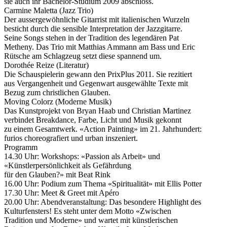
sie auch ihr Bachelor-Studium 2009 abschloss.
Carmine Maletta (Jazz Trio)
Der aussergewöhnliche Gitarrist mit italienischen Wurzeln
besticht durch die sensible Interpretation der Jazzgitarre.
Seine Songs stehen in der Tradition des legendären Pat
Metheny. Das Trio mit Matthias Ammann am Bass und Eric
Rütsche am Schlagzeug setzt diese spannend um.
Dorothée Reize (Literatur)
Die Schauspielerin gewann den PrixPlus 2011. Sie rezitiert
aus Vergangenheit und Gegenwart ausgewählte Texte mit
Bezug zum christlichen Glauben.
Moving Colorz (Moderne Musik)
Das Kunstprojekt von Bryan Haab und Christian Martinez
verbindet Breakdance, Farbe, Licht und Musik gekonnt
zu einem Gesamtwerk. «Action Painting» im 21. Jahrhundert:
furios choreografiert und urban inszeniert.
Programm
14.30 Uhr: Workshops: «Passion als Arbeit» und
«Künstlerpersönlichkeit als Gefährdung
für den Glauben?» mit Beat Rink
16.00 Uhr: Podium zum Thema «Spiritualität» mit Ellis Potter
17.30 Uhr: Meet & Greet mit Apéro
20.00 Uhr: Abendveranstaltung: Das besondere Highlight des
Kulturfensters! Es steht unter dem Motto «Zwischen
Tradition und Moderne» und wartet mit künstlerischen