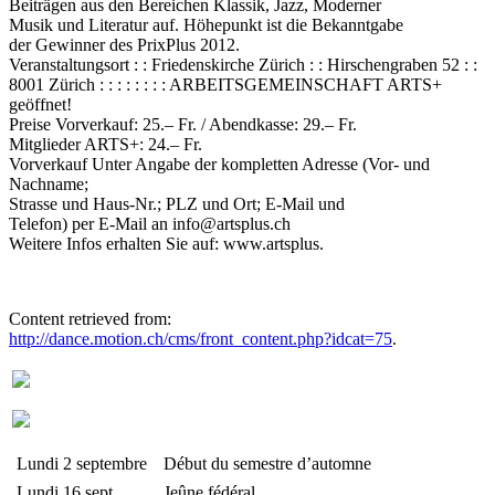
Beiträgen aus den Bereichen Klassik, Jazz, Moderner
Musik und Literatur auf. Höhepunkt ist die Bekanntgabe
der Gewinner des PrixPlus 2012.
Veranstaltungsort : : Friedenskirche Zürich : : Hirschengraben 52 : :
8001 Zürich : : : : : : : : ARBEITSGEMEINSCHAFT ARTS+
geöffnet!
Preise Vorverkauf: 25.– Fr. / Abendkasse: 29.– Fr.
Mitglieder ARTS+: 24.– Fr.
Vorverkauf Unter Angabe der kompletten Adresse (Vor- und
Nachname;
Strasse und Haus-Nr.; PLZ und Ort; E-Mail und
Telefon) per E-Mail an info@artsplus.ch
Weitere Infos erhalten Sie auf: www.artsplus.
Content retrieved from:
http://dance.motion.ch/cms/front_content.php?idcat=75
.
Lundi 2 septembre
Début du semestre d’automne
Lundi 16 sept
Jeûne fédéral