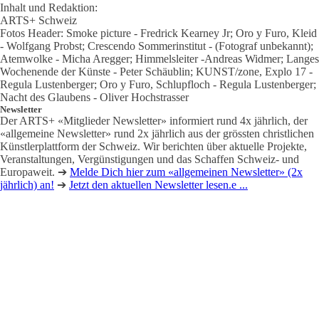
Inhalt und Redaktion:
ARTS+ Schweiz
Fotos Header: Smoke picture - Fredrick Kearney Jr; Oro y Furo, Kleid
- Wolfgang Probst; Crescendo Sommerinstitut - (Fotograf unbekannt);
Atemwolke - Micha Aregger; Himmelsleiter -Andreas Widmer; Langes
Wochenende der Künste - Peter Schäublin; KUNST/zone, Explo 17 -
Regula Lustenberger; Oro y Furo, Schlupfloch - Regula Lustenberger;
Nacht des Glaubens - Oliver Hochstrasser
Newsletter
Der ARTS+ «Mitglieder Newsletter» informiert rund 4x jährlich, der
«allgemeine Newsletter» rund 2x jährlich aus der grössten christlichen
Künstlerplattform der Schweiz. Wir berichten über aktuelle Projekte,
Veranstaltungen, Vergünstigungen und das Schaffen Schweiz- und
Europaweit. ➔
Melde Dich hier zum «allgemeinen Newsletter» (2x
jährlich) an!
➔
Jetzt den aktuellen Newsletter lesen.e ...