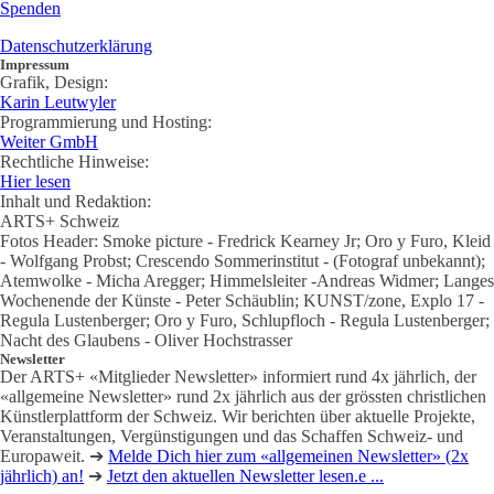
Spenden
Datenschutzerklärung
Impressum
Grafik, Design:
Karin Leutwyler
Programmierung und Hosting:
Weiter GmbH
Rechtliche Hinweise:
Hier lesen
Inhalt und Redaktion:
ARTS+ Schweiz
Fotos Header: Smoke picture - Fredrick Kearney Jr; Oro y Furo, Kleid
- Wolfgang Probst; Crescendo Sommerinstitut - (Fotograf unbekannt);
Atemwolke - Micha Aregger; Himmelsleiter -Andreas Widmer; Langes
Wochenende der Künste - Peter Schäublin; KUNST/zone, Explo 17 -
Regula Lustenberger; Oro y Furo, Schlupfloch - Regula Lustenberger;
Nacht des Glaubens - Oliver Hochstrasser
Newsletter
Der ARTS+ «Mitglieder Newsletter» informiert rund 4x jährlich, der
«allgemeine Newsletter» rund 2x jährlich aus der grössten christlichen
Künstlerplattform der Schweiz. Wir berichten über aktuelle Projekte,
Veranstaltungen, Vergünstigungen und das Schaffen Schweiz- und
Europaweit. ➔
Melde Dich hier zum «allgemeinen Newsletter» (2x
jährlich) an!
➔
Jetzt den aktuellen Newsletter lesen.e ...