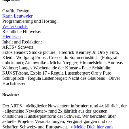
Grafik, Design:
Karin Leutwyler
Programmierung und Hosting:
Weiter GmbH
Rechtliche Hinweise:
Hier lesen
Inhalt und Redaktion:
ARTS+ Schweiz
Fotos Header: Smoke picture - Fredrick Kearney Jr; Oro y Furo,
Kleid - Wolfgang Probst; Crescendo Sommerinstitut - (Fotograf
unbekannt); Atemwolke - Micha Aregger; Himmelsleiter -Andreas
Widmer; Langes Wochenende der Künste - Peter Schäublin;
KUNST/zone, Explo 17 - Regula Lustenberger; Oro y Furo,
Schlupfloch - Regula Lustenberger; Nacht des Glaubens - Oliver
Hochstrasser
Newsletter
Der ARTS+ «Mitglieder Newsletter» informiert rund 4x jährlich, der
«allgemeine Newsletter» rund 2x jährlich aus der grössten
christlichen Künstlerplattform der Schweiz. Wir berichten über
aktuelle Projekte, Veranstaltungen, Vergünstigungen und das
Schaffen Schweiz- und Europaweit. ➔
Melde Dich hier zum