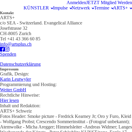
Anmelden
JETZT Mitglied Werden
KÜNSTLER
Impulse
Netzwerk
Termine
ARTS+
Kontakt
ARTS+
c/o SEA - Switzerland.
Evangelical Alliance
Josefstrasse 32
CH-8005 Zurich
Tel +41 43 366 60 85
info@artsplus.ch
Spenden
Datenschutzerklärung
Impressum
Grafik, Design:
Karin Leutwyler
Programmierung und Hosting:
Weiter GmbH
Rechtliche Hinweise:
Hier lesen
Inhalt und Redaktion:
ARTS+ Schweiz
Fotos Header: Smoke picture - Fredrick Kearney Jr; Oro y Furo, Kleid
- Wolfgang Probst; Crescendo Sommerinstitut - (Fotograf unbekannt);
Atemwolke - Micha Aregger; Himmelsleiter -Andreas Widmer; Langes