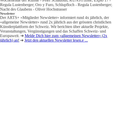
Wochenende der Künste - Peter Schäublin; KUNST/zone, Explo 17 -
Regula Lustenberger; Oro y Furo, Schlupfloch - Regula Lustenberger;
Nacht des Glaubens - Oliver Hochstrasser
Newsletter
Der ARTS+ «Mitglieder Newsletter» informiert rund 4x jährlich, der
«allgemeine Newsletter» rund 2x jährlich aus der grössten christlichen
Künstlerplattform der Schweiz. Wir berichten über aktuelle Projekte,
Veranstaltungen, Vergünstigungen und das Schaffen Schweiz- und
Europaweit. ➔
Melde Dich hier zum «allgemeinen Newsletter» (2x
jährlich) an!
➔
Jetzt den aktuellen Newsletter lesen.e ...