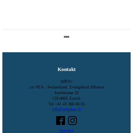
Kontakt
ARTS+
c/o SEA - Switzerland.
Evangelical Alliance
Josefstrasse 32
CH-8005 Zurich
Tel +41 43 366 60 85
info@artsplus.ch
Spenden