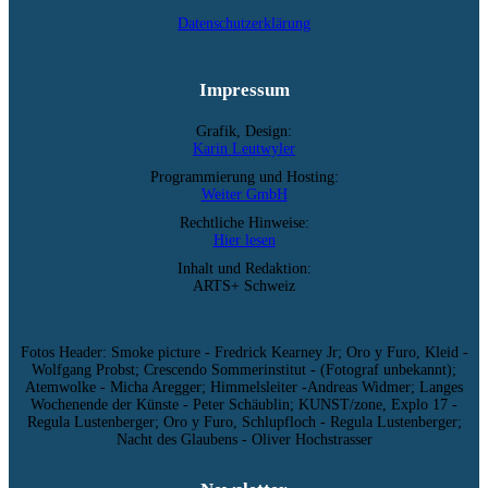
Datenschutzerklärung
Impressum
Grafik, Design:
Karin Leutwyler
Programmierung und Hosting:
Weiter GmbH
Rechtliche Hinweise:
Hier lesen
Inhalt und Redaktion:
ARTS+ Schweiz
Fotos Header: Smoke picture - Fredrick Kearney Jr; Oro y Furo, Kleid -
Wolfgang Probst; Crescendo Sommerinstitut - (Fotograf unbekannt);
Atemwolke - Micha Aregger; Himmelsleiter -Andreas Widmer; Langes
Wochenende der Künste - Peter Schäublin; KUNST/zone, Explo 17 -
Regula Lustenberger; Oro y Furo, Schlupfloch - Regula Lustenberger;
Nacht des Glaubens - Oliver Hochstrasser