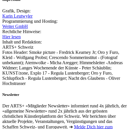
Grafik, Design:
Karin Leutwyler
Programmierung und Hosting:
Weiter GmbH
Rechtliche Hinweise:
Hier lesen
Inhalt und Redaktion:
ARTS+ Schweiz
Fotos Header: Smoke picture - Fredrick Kearney Jr; Oro y Furo,
Kleid - Wolfgang Probst; Crescendo Sommerinstitut - (Fotograf
unbekannt); Atemwolke - Micha Aregger; Himmelsleiter -Andreas
Widmer; Langes Wochenende der Künste - Peter Schäublin;
KUNST/zone, Explo 17 - Regula Lustenberger; Oro y Furo,
Schlupfloch - Regula Lustenberger; Nacht des Glaubens - Oliver
Hochstrasser
Newsletter
Der ARTS+ «Mitglieder Newsletter» informiert rund 4x jährlich, der
«allgemeine Newsletter» rund 2x jährlich aus der grössten
christlichen Künstlerplattform der Schweiz. Wir berichten über
aktuelle Projekte, Veranstaltungen, Vergünstigungen und das
Schaffen Schweiz- und Europaweit. ➔
Melde Dich hier zum