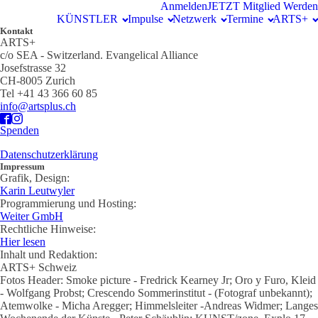
Anmelden
JETZT Mitglied Werden
KÜNSTLER
Impulse
Netzwerk
Termine
ARTS+
Kontakt
ARTS+
c/o SEA - Switzerland.
Evangelical Alliance
Josefstrasse 32
CH-8005 Zurich
Tel +41 43 366 60 85
info@artsplus.ch
Spenden
Datenschutzerklärung
Impressum
Grafik, Design:
Karin Leutwyler
Programmierung und Hosting:
Weiter GmbH
Rechtliche Hinweise:
Hier lesen
Inhalt und Redaktion:
ARTS+ Schweiz
Fotos Header: Smoke picture - Fredrick Kearney Jr; Oro y Furo, Kleid
- Wolfgang Probst; Crescendo Sommerinstitut - (Fotograf unbekannt);
Atemwolke - Micha Aregger; Himmelsleiter -Andreas Widmer; Langes