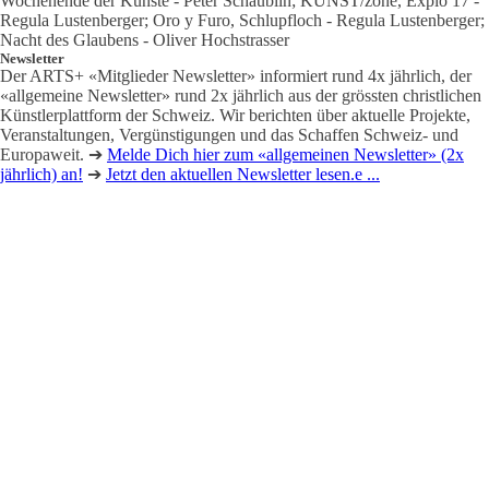
Wochenende der Künste - Peter Schäublin; KUNST/zone, Explo 17 -
Regula Lustenberger; Oro y Furo, Schlupfloch - Regula Lustenberger;
Nacht des Glaubens - Oliver Hochstrasser
Newsletter
Der ARTS+ «Mitglieder Newsletter» informiert rund 4x jährlich, der
«allgemeine Newsletter» rund 2x jährlich aus der grössten christlichen
Künstlerplattform der Schweiz. Wir berichten über aktuelle Projekte,
Veranstaltungen, Vergünstigungen und das Schaffen Schweiz- und
Europaweit. ➔
Melde Dich hier zum «allgemeinen Newsletter» (2x
jährlich) an!
➔
Jetzt den aktuellen Newsletter lesen.e ...