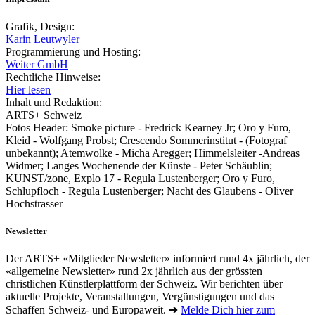
Grafik, Design:
Karin Leutwyler
Programmierung und Hosting:
Weiter GmbH
Rechtliche Hinweise:
Hier lesen
Inhalt und Redaktion:
ARTS+ Schweiz
Fotos Header: Smoke picture - Fredrick Kearney Jr; Oro y Furo,
Kleid - Wolfgang Probst; Crescendo Sommerinstitut - (Fotograf
unbekannt); Atemwolke - Micha Aregger; Himmelsleiter -Andreas
Widmer; Langes Wochenende der Künste - Peter Schäublin;
KUNST/zone, Explo 17 - Regula Lustenberger; Oro y Furo,
Schlupfloch - Regula Lustenberger; Nacht des Glaubens - Oliver
Hochstrasser
Newsletter
Der ARTS+ «Mitglieder Newsletter» informiert rund 4x jährlich, der
«allgemeine Newsletter» rund 2x jährlich aus der grössten
christlichen Künstlerplattform der Schweiz. Wir berichten über
aktuelle Projekte, Veranstaltungen, Vergünstigungen und das
Schaffen Schweiz- und Europaweit. ➔
Melde Dich hier zum