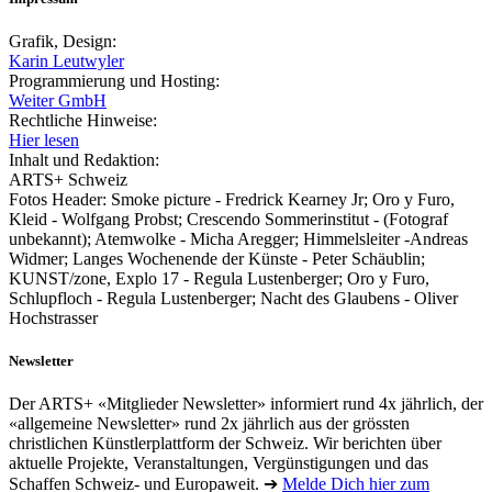
Grafik, Design:
Karin Leutwyler
Programmierung und Hosting:
Weiter GmbH
Rechtliche Hinweise:
Hier lesen
Inhalt und Redaktion:
ARTS+ Schweiz
Fotos Header: Smoke picture - Fredrick Kearney Jr; Oro y Furo,
Kleid - Wolfgang Probst; Crescendo Sommerinstitut - (Fotograf
unbekannt); Atemwolke - Micha Aregger; Himmelsleiter -Andreas
Widmer; Langes Wochenende der Künste - Peter Schäublin;
KUNST/zone, Explo 17 - Regula Lustenberger; Oro y Furo,
Schlupfloch - Regula Lustenberger; Nacht des Glaubens - Oliver
Hochstrasser
Newsletter
Der ARTS+ «Mitglieder Newsletter» informiert rund 4x jährlich, der
«allgemeine Newsletter» rund 2x jährlich aus der grössten
christlichen Künstlerplattform der Schweiz. Wir berichten über
aktuelle Projekte, Veranstaltungen, Vergünstigungen und das
Schaffen Schweiz- und Europaweit. ➔
Melde Dich hier zum