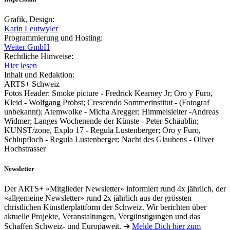
Grafik, Design:
Karin Leutwyler
Programmierung und Hosting:
Weiter GmbH
Rechtliche Hinweise:
Hier lesen
Inhalt und Redaktion:
ARTS+ Schweiz
Fotos Header: Smoke picture - Fredrick Kearney Jr; Oro y Furo,
Kleid - Wolfgang Probst; Crescendo Sommerinstitut - (Fotograf
unbekannt); Atemwolke - Micha Aregger; Himmelsleiter -Andreas
Widmer; Langes Wochenende der Künste - Peter Schäublin;
KUNST/zone, Explo 17 - Regula Lustenberger; Oro y Furo,
Schlupfloch - Regula Lustenberger; Nacht des Glaubens - Oliver
Hochstrasser
Newsletter
Der ARTS+ «Mitglieder Newsletter» informiert rund 4x jährlich, der
«allgemeine Newsletter» rund 2x jährlich aus der grössten
christlichen Künstlerplattform der Schweiz. Wir berichten über
aktuelle Projekte, Veranstaltungen, Vergünstigungen und das
Schaffen Schweiz- und Europaweit. ➔
Melde Dich hier zum