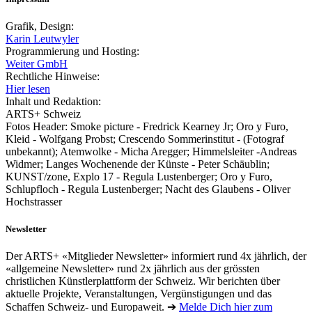
Grafik, Design:
Karin Leutwyler
Programmierung und Hosting:
Weiter GmbH
Rechtliche Hinweise:
Hier lesen
Inhalt und Redaktion:
ARTS+ Schweiz
Fotos Header: Smoke picture - Fredrick Kearney Jr; Oro y Furo,
Kleid - Wolfgang Probst; Crescendo Sommerinstitut - (Fotograf
unbekannt); Atemwolke - Micha Aregger; Himmelsleiter -Andreas
Widmer; Langes Wochenende der Künste - Peter Schäublin;
KUNST/zone, Explo 17 - Regula Lustenberger; Oro y Furo,
Schlupfloch - Regula Lustenberger; Nacht des Glaubens - Oliver
Hochstrasser
Newsletter
Der ARTS+ «Mitglieder Newsletter» informiert rund 4x jährlich, der
«allgemeine Newsletter» rund 2x jährlich aus der grössten
christlichen Künstlerplattform der Schweiz. Wir berichten über
aktuelle Projekte, Veranstaltungen, Vergünstigungen und das
Schaffen Schweiz- und Europaweit. ➔
Melde Dich hier zum