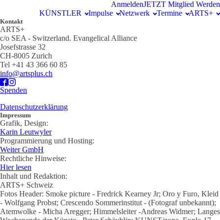
Anmelden
JETZT Mitglied Werden
KÜNSTLER
Impulse
Netzwerk
Termine
ARTS+
Kontakt
ARTS+
c/o SEA - Switzerland.
Evangelical Alliance
Josefstrasse 32
CH-8005 Zurich
Tel +41 43 366 60 85
info@artsplus.ch
Spenden
Datenschutzerklärung
Impressum
Grafik, Design:
Karin Leutwyler
Programmierung und Hosting:
Weiter GmbH
Rechtliche Hinweise:
Hier lesen
Inhalt und Redaktion:
ARTS+ Schweiz
Fotos Header: Smoke picture - Fredrick Kearney Jr; Oro y Furo, Kleid
- Wolfgang Probst; Crescendo Sommerinstitut - (Fotograf unbekannt);
Atemwolke - Micha Aregger; Himmelsleiter -Andreas Widmer; Langes