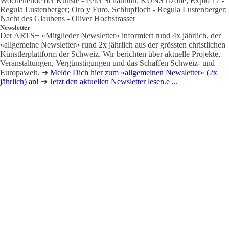
Wochenende der Künste - Peter Schäublin; KUNST/zone, Explo 17 -
Regula Lustenberger; Oro y Furo, Schlupfloch - Regula Lustenberger;
Nacht des Glaubens - Oliver Hochstrasser
Newsletter
Der ARTS+ «Mitglieder Newsletter» informiert rund 4x jährlich, der
«allgemeine Newsletter» rund 2x jährlich aus der grössten christlichen
Künstlerplattform der Schweiz. Wir berichten über aktuelle Projekte,
Veranstaltungen, Vergünstigungen und das Schaffen Schweiz- und
Europaweit. ➔
Melde Dich hier zum «allgemeinen Newsletter» (2x
jährlich) an!
➔
Jetzt den aktuellen Newsletter lesen.e ...