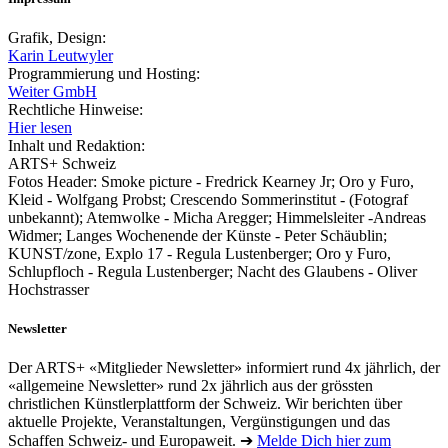
Grafik, Design:
Karin Leutwyler
Programmierung und Hosting:
Weiter GmbH
Rechtliche Hinweise:
Hier lesen
Inhalt und Redaktion:
ARTS+ Schweiz
Fotos Header: Smoke picture - Fredrick Kearney Jr; Oro y Furo,
Kleid - Wolfgang Probst; Crescendo Sommerinstitut - (Fotograf
unbekannt); Atemwolke - Micha Aregger; Himmelsleiter -Andreas
Widmer; Langes Wochenende der Künste - Peter Schäublin;
KUNST/zone, Explo 17 - Regula Lustenberger; Oro y Furo,
Schlupfloch - Regula Lustenberger; Nacht des Glaubens - Oliver
Hochstrasser
Newsletter
Der ARTS+ «Mitglieder Newsletter» informiert rund 4x jährlich, der
«allgemeine Newsletter» rund 2x jährlich aus der grössten
christlichen Künstlerplattform der Schweiz. Wir berichten über
aktuelle Projekte, Veranstaltungen, Vergünstigungen und das
Schaffen Schweiz- und Europaweit. ➔
Melde Dich hier zum