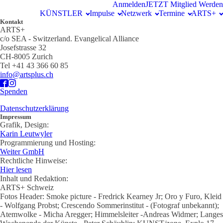
Anmelden
JETZT Mitglied Werden
KÜNSTLER
Impulse
Netzwerk
Termine
ARTS+
Kontakt
ARTS+
c/o SEA - Switzerland.
Evangelical Alliance
Josefstrasse 32
CH-8005 Zurich
Tel +41 43 366 60 85
info@artsplus.ch
Spenden
Datenschutzerklärung
Impressum
Grafik, Design:
Karin Leutwyler
Programmierung und Hosting:
Weiter GmbH
Rechtliche Hinweise:
Hier lesen
Inhalt und Redaktion:
ARTS+ Schweiz
Fotos Header: Smoke picture - Fredrick Kearney Jr; Oro y Furo, Kleid
- Wolfgang Probst; Crescendo Sommerinstitut - (Fotograf unbekannt);
Atemwolke - Micha Aregger; Himmelsleiter -Andreas Widmer; Langes