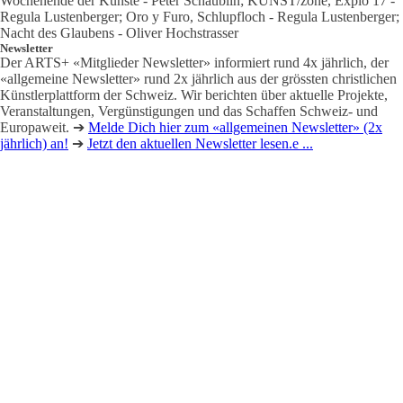
Wochenende der Künste - Peter Schäublin; KUNST/zone, Explo 17 -
Regula Lustenberger; Oro y Furo, Schlupfloch - Regula Lustenberger;
Nacht des Glaubens - Oliver Hochstrasser
Newsletter
Der ARTS+ «Mitglieder Newsletter» informiert rund 4x jährlich, der
«allgemeine Newsletter» rund 2x jährlich aus der grössten christlichen
Künstlerplattform der Schweiz. Wir berichten über aktuelle Projekte,
Veranstaltungen, Vergünstigungen und das Schaffen Schweiz- und
Europaweit. ➔
Melde Dich hier zum «allgemeinen Newsletter» (2x
jährlich) an!
➔
Jetzt den aktuellen Newsletter lesen.e ...