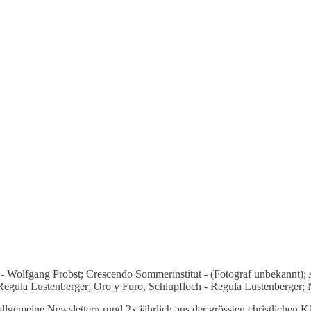
d - Wolfgang Probst; Crescendo Sommerinstitut - (Fotograf unbekannt
gula Lustenberger; Oro y Furo, Schlupfloch - Regula Lustenberger; N
lgemeine Newsletter» rund 2x jährlich aus der grössten christlichen Kü