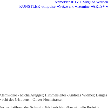
Anmelden
JETZT Mitglied Werden
KÜNSTLER
Impulse
Netzwerk
Termine
ARTS+
); Atemwolke - Micha Aregger; Himmelsleiter -Andreas Widmer; Langes
acht des Glaubens - Oliver Hochstrasser
nstlerplattform der Schweiz. Wir berichten über aktuelle Projekte,