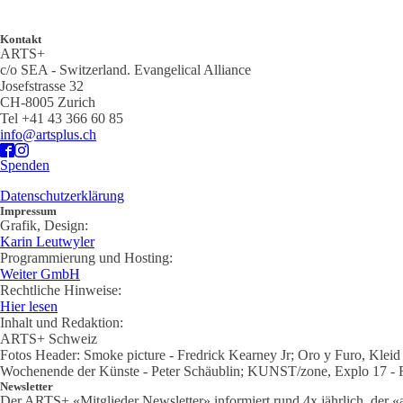
Kontakt
ARTS+
c/o SEA - Switzerland.
Evangelical Alliance
Josefstrasse 32
CH-8005 Zurich
Tel +41 43 366 60 85
info@artsplus.ch
Spenden
Datenschutzerklärung
Impressum
Grafik, Design:
Karin Leutwyler
Programmierung und Hosting:
Weiter GmbH
Rechtliche Hinweise:
Hier lesen
Inhalt und Redaktion:
ARTS+ Schweiz
Fotos Header: Smoke picture - Fredrick Kearney Jr; Oro y Furo, Klei
Wochenende der Künste - Peter Schäublin; KUNST/zone, Explo 17 - Re
Newsletter
Der ARTS+ «Mitglieder Newsletter» informiert rund 4x jährlich, der «al