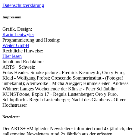
Datenschutzerklärung
Impressum
Grafik, Design:
Karin Leutwyler
Programmierung und Hosting:
Weiter GmbH
Rechtliche Hinweise:
Hier lesen
Inhalt und Redaktion:
ARTS+ Schweiz
Fotos Header: Smoke picture - Fredrick Kearney Jr; Oro y Furo,
Kleid - Wolfgang Probst; Crescendo Sommerinstitut - (Fotograf
unbekannt); Atemwolke - Micha Aregger; Himmelsleiter -Andreas
Widmer; Langes Wochenende der Künste - Peter Schäublin;
KUNST/zone, Explo 17 - Regula Lustenberger; Oro y Furo,
Schlupfloch - Regula Lustenberger; Nacht des Glaubens - Oliver
Hochstrasser
Newsletter
Der ARTS+ «Mitglieder Newsletter» informiert rund 4x jährlich, der
«allgemeine Newsletter» rund 2x jährlich aus der grössten