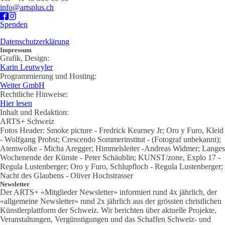
info@artsplus.ch
Spenden
Datenschutzerklärung
Impressum
Grafik, Design:
Karin Leutwyler
Programmierung und Hosting:
Weiter GmbH
Rechtliche Hinweise:
Hier lesen
Inhalt und Redaktion:
ARTS+ Schweiz
Fotos Header: Smoke picture - Fredrick Kearney Jr; Oro y Furo, Kleid
- Wolfgang Probst; Crescendo Sommerinstitut - (Fotograf unbekannt);
Atemwolke - Micha Aregger; Himmelsleiter -Andreas Widmer; Langes
Wochenende der Künste - Peter Schäublin; KUNST/zone, Explo 17 -
Regula Lustenberger; Oro y Furo, Schlupfloch - Regula Lustenberger;
Nacht des Glaubens - Oliver Hochstrasser
Newsletter
Der ARTS+ «Mitglieder Newsletter» informiert rund 4x jährlich, der
«allgemeine Newsletter» rund 2x jährlich aus der grössten christlichen
Künstlerplattform der Schweiz. Wir berichten über aktuelle Projekte,
Veranstaltungen, Vergünstigungen und das Schaffen Schweiz- und