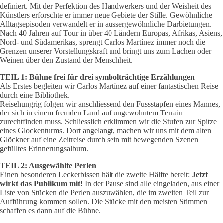
definiert. Mit der Perfektion des Handwerkers und der Weisheit des
Künstlers erforschte er immer neue Gebiete der Stille. Gewöhnliche
Alltagsepisoden verwandelt er in aussergewöhnliche Darbietungen.
Nach 40 Jahren auf Tour in über 40 Ländern Europas, Afrikas, Asiens,
Nord- und Südamerikas, sprengt Carlos Martínez immer noch die
Grenzen unserer Vorstellungskraft und bringt uns zum Lachen oder
Weinen über den Zustand der Menschheit.
TEIL 1: Bühne frei für drei symbolträchtige Erzählungen
Als Erstes begleiten wir Carlos Martínez auf einer fantastischen Reise
durch eine Bibliothek.
Reisehungrig folgen wir anschliessend den Fussstapfen eines Mannes,
der sich in einem fremden Land auf ungewohntem Terrain
zurechtfinden muss. Schliesslich erklimmen wir die Stufen zur Spitze
eines Glockenturms. Dort angelangt, machen wir uns mit dem alten
Glöckner auf eine Zeitreise durch sein mit bewegenden Szenen
gefülltes Erinnerungsalbum.
TEIL 2: Ausgewählte Perlen
Einen besonderen Leckerbissen hält die zweite Hälfte bereit:
Jetzt
wirkt das Publikum mit!
In der Pause sind alle eingeladen, aus einer
Liste von Stücken die Perlen auszuwählen, die im zweiten Teil zur
Aufführung kommen sollen. Die Stücke mit den meisten Stimmen
schaffen es dann auf die Bühne.