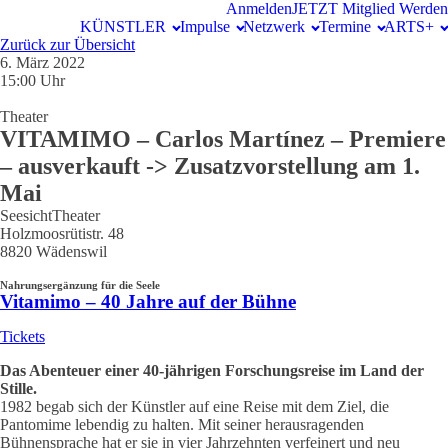
Anmelden
JETZT Mitglied Werden
KÜNSTLER
Impulse
Netzwerk
Termine
ARTS+
Zurück zur Übersicht
6. März 2022
15:00 Uhr
Theater
VITAMIMO – Carlos Martínez – Premiere
– ausverkauft -> Zusatzvorstellung am 1.
Mai
SeesichtTheater
Holzmoosrütistr. 48
8820 Wädenswil
Nahrungsergänzung für die Seele
Vitamimo – 40 Jahre auf der Bühne
Tickets
Das Abenteuer einer 40-jährigen Forschungsreise im Land der
Stille.
1982 begab sich der Künstler auf eine Reise mit dem Ziel, die
Pantomime lebendig zu halten. Mit seiner herausragenden
Bühnensprache hat er sie in vier Jahrzehnten verfeinert und neu