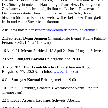
Auf und Ab des Lebens, Sterben, Glauben, dem Tod und die Liebe.
Das Stück geht unter die Haut und greift ans Herz. Es bringt den
Zuschauer zum Lachen und gibt ihm ein Lächeln. Es verwandelt
Depressionskatastrophen und Sinnkrisen in ein Solo, das ein
bisschen über dem Boden schwebt, weil es bei all der Traurigkeit
leicht und voller Zuversicht ankommt.
Alle Infos unter:
https://admiral-wehrlin.de/portfolio/veronika/
21.Feb. 2021
Denia Spanien
(Internationale Evang. Kirche Patricio
Ferrándiz 30P, Dénia 11:00Uhr)
16 April 21
Meran Südtirol
18 April 21 Pura / Lugano Schweiz
29 April
Stuttgart Korntal
Brüdergemeinde 19 00
3. Aug. 2021
Bad Leonfelden bei Linz
(Haus am Ring,
Ringstrasse 77, 20:00Uhr) Infos:
www.artcross.at
4 Okt
Stuttgart Korntal
Brüdergemeinde 19 00
10 Okt 2021 Freiburg, Schweiz
(Geschlossene Vorstellung für
Therapeuten)
22 Okt 2021
Ascona, Locarno, Schweiz
Abends.