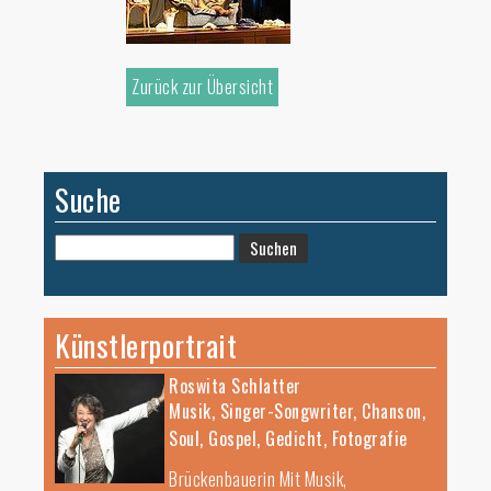
Zurück zur Übersicht
Suche
Suchen
nach:
Künstlerportrait
Roswita Schlatter
Musik, Singer-Songwriter, Chanson,
Soul, Gospel, Gedicht, Fotografie
Brückenbauerin Mit Musik,