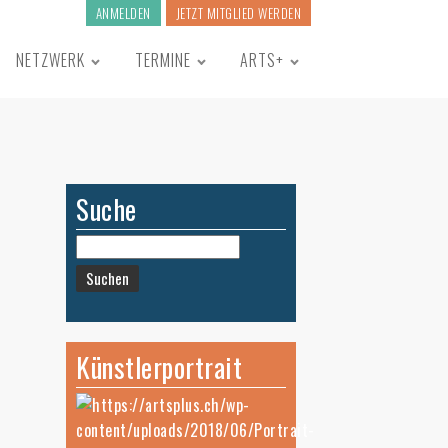
ANMELDEN
JETZT MITGLIED WERDEN
NETZWERK
TERMINE
ARTS+
Suche
Suchen
nach:
Künstlerportrait