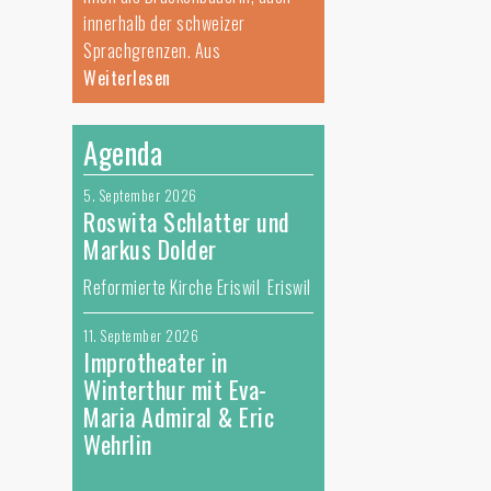
innerhalb der schweizer
Sprachgrenzen. Aus
Weiterlesen
Agenda
5. September 2026
Roswita Schlatter und
Markus Dolder
Reformierte Kirche Eriswil Eriswil
11. September 2026
Improtheater in
Winterthur mit Eva-
Maria Admiral & Eric
Wehrlin