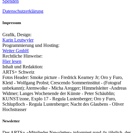
Spenden
Datenschutzerklärung
Impressum
Grafik, Design:
Karin Leutwyler
Programmierung und Hosting:
Weiter GmbH
Rechtliche Hinweise:
Hier lesen
Inhalt und Redaktion:
ARTS+ Schweiz
Fotos Header: Smoke picture - Fredrick Kearney Jr; Oro y Furo,
Kleid - Wolfgang Probst; Crescendo Sommerinstitut - (Fotograf
unbekannt); Atemwolke - Micha Aregger; Himmelsleiter -Andreas
Widmer; Langes Wochenende der Künste - Peter Schäublin;
KUNST/zone, Explo 17 - Regula Lustenberger; Oro y Furo,
Schlupfloch - Regula Lustenberger; Nacht des Glaubens - Oliver
Hochstrasser
Newsletter
Der ARTS+ «Mitglieder Newsletter» informiert rund 4x jährlich, der