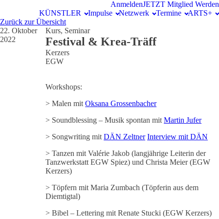
Anmelden
JETZT Mitglied Werden
KÜNSTLER
Impulse
Netzwerk
Termine
ARTS+
Zurück zur Übersicht
22. Oktober
Kurs, Seminar
2022
Festival & Krea-Träff
Kerzers
EGW
Workshops:
> Malen mit
Oksana Grossenbacher
> Soundblessing – Musik spontan mit
Martin Jufer
> Songwriting mit
DÄN Zeltner
Interview mit DÄN
> Tanzen mit Valérie Jakob (langjährige Leiterin der
Tanzwerkstatt EGW Spiez) und Christa Meier (EGW
Kerzers)
> Töpfern mit Maria Zumbach (Töpferin aus dem
Diemtigtal)
> Bibel – Lettering mit Renate Stucki (EGW Kerzers)