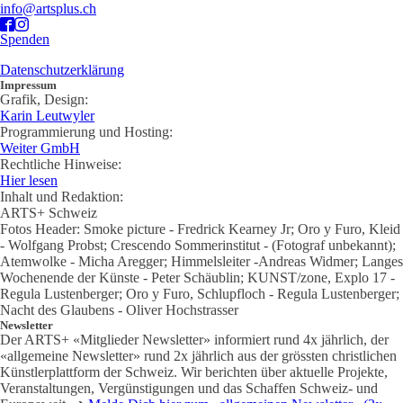
info@artsplus.ch
Spenden
Datenschutzerklärung
Impressum
Grafik, Design:
Karin Leutwyler
Programmierung und Hosting:
Weiter GmbH
Rechtliche Hinweise:
Hier lesen
Inhalt und Redaktion:
ARTS+ Schweiz
Fotos Header: Smoke picture - Fredrick Kearney Jr; Oro y Furo, Kleid
- Wolfgang Probst; Crescendo Sommerinstitut - (Fotograf unbekannt);
Atemwolke - Micha Aregger; Himmelsleiter -Andreas Widmer; Langes
Wochenende der Künste - Peter Schäublin; KUNST/zone, Explo 17 -
Regula Lustenberger; Oro y Furo, Schlupfloch - Regula Lustenberger;
Nacht des Glaubens - Oliver Hochstrasser
Newsletter
Der ARTS+ «Mitglieder Newsletter» informiert rund 4x jährlich, der
«allgemeine Newsletter» rund 2x jährlich aus der grössten christlichen
Künstlerplattform der Schweiz. Wir berichten über aktuelle Projekte,
Veranstaltungen, Vergünstigungen und das Schaffen Schweiz- und