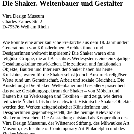
Die Shaker. Weltenbauer und Gestalter
Vitra Design Museum
Charles-Eames-Str. 2
D-79576 Weil am Rhein
Wie konnte eine amerikanische Freikirche aus dem 18. Jahrhundert
Generationen von KünstlerInnen, ArchitektInnen und
DesignerInnen weltweit inspirieren? Die Shaker waren eine
religiöse Gruppe, die auf Basis ihres Wertesystems eine einzigartige
Gestaltungskultur entwickelten. Die zeitlosen und funktionalen
Objekte, Bauten und Interieurs der Shaker haben bis heute
Kultstatus, waren für die Shaker selbst jedoch Ausdruck religiöser
Werte rund um Gemeinschaft, Arbeit und soziale Gleichheit. Die
Ausstellung »Die Shaker. Weltenbauer und Gestalter« präsentiert
das ganze Gestaltungsspektrum der Shaker – von Möbeln und
Bauten bis zu Werkzeugen und Textilien – und zeigt, wie deren
reduzierte Ästhetik bis heute nachwirkt. Historische Shaker-Objekte
werden den Werken zeitgenössischer KünstlerInnen und
DesignerInnen gegenübergestellt, die die heutige Relevanz der
Shaker untersuchen. Die Ausstellung entstand als Kooperation des
Vitra Design Museums, der Wüstenrot Stiftung, des Milwaukee Art
Museum, des Institute of Contemporary Art Philadelphia und des
Shaker Museums.