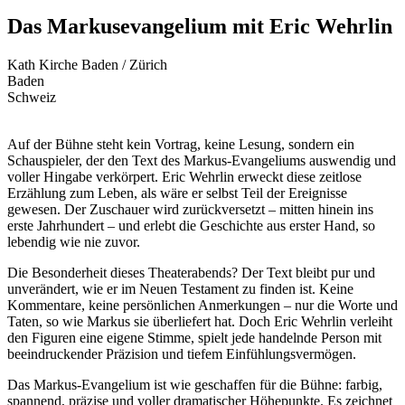
Das Markusevangelium mit Eric Wehrlin
Kath Kirche Baden / Zürich
Baden
Schweiz
Auf der Bühne steht kein Vortrag, keine Lesung, sondern ein
Schauspieler, der den Text des Markus-Evangeliums auswendig und
voller Hingabe verkörpert. Eric Wehrlin erweckt diese zeitlose
Erzählung zum Leben, als wäre er selbst Teil der Ereignisse
gewesen. Der Zuschauer wird zurückversetzt – mitten hinein ins
erste Jahrhundert – und erlebt die Geschichte aus erster Hand, so
lebendig wie nie zuvor.
Die Besonderheit dieses Theaterabends? Der Text bleibt pur und
unverändert, wie er im Neuen Testament zu finden ist. Keine
Kommentare, keine persönlichen Anmerkungen – nur die Worte und
Taten, so wie Markus sie überliefert hat. Doch Eric Wehrlin verleiht
den Figuren eine eigene Stimme, spielt jede handelnde Person mit
beeindruckender Präzision und tiefem Einfühlungsvermögen.
Das Markus-Evangelium ist wie geschaffen für die Bühne: farbig,
spannend, präzise und voller dramatischer Höhepunkte. Es zeichnet