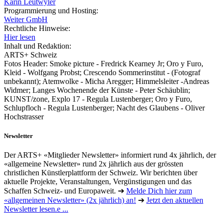
Karin Leutwyler
Programmierung und Hosting:
Weiter GmbH
Rechtliche Hinweise:
Hier lesen
Inhalt und Redaktion:
ARTS+ Schweiz
Fotos Header: Smoke picture - Fredrick Kearney Jr; Oro y Furo,
Kleid - Wolfgang Probst; Crescendo Sommerinstitut - (Fotograf
unbekannt); Atemwolke - Micha Aregger; Himmelsleiter -Andreas
Widmer; Langes Wochenende der Künste - Peter Schäublin;
KUNST/zone, Explo 17 - Regula Lustenberger; Oro y Furo,
Schlupfloch - Regula Lustenberger; Nacht des Glaubens - Oliver
Hochstrasser
Newsletter
Der ARTS+ «Mitglieder Newsletter» informiert rund 4x jährlich, der
«allgemeine Newsletter» rund 2x jährlich aus der grössten
christlichen Künstlerplattform der Schweiz. Wir berichten über
aktuelle Projekte, Veranstaltungen, Vergünstigungen und das
Schaffen Schweiz- und Europaweit. ➔
Melde Dich hier zum
«allgemeinen Newsletter» (2x jährlich) an!
➔
Jetzt den aktuellen
Newsletter lesen.e ...