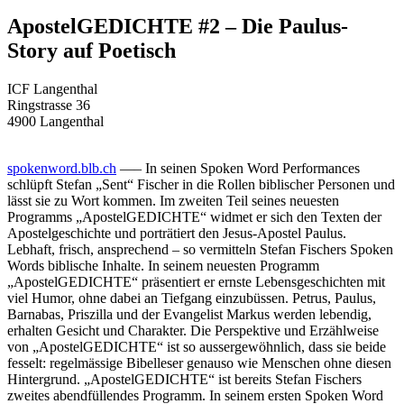
ApostelGEDICHTE #2 – Die Paulus-
Story auf Poetisch
ICF Langenthal
Ringstrasse 36
4900 Langenthal
spokenword.blb.ch
—– In seinen Spoken Word Performances
schlüpft Stefan „Sent“ Fischer in die Rollen biblischer Personen und
lässt sie zu Wort kommen. Im zweiten Teil seines neuesten
Programms „ApostelGEDICHTE“ widmet er sich den Texten der
Apostelgeschichte und porträtiert den Jesus-Apostel Paulus.
Lebhaft, frisch, ansprechend – so vermitteln Stefan Fischers Spoken
Words biblische Inhalte. In seinem neuesten Programm
„ApostelGEDICHTE“ präsentiert er ernste Lebensgeschichten mit
viel Humor, ohne dabei an Tiefgang einzubüssen. Petrus, Paulus,
Barnabas, Priszilla und der Evangelist Markus werden lebendig,
erhalten Gesicht und Charakter. Die Perspektive und Erzählweise
von „ApostelGEDICHTE“ ist so aussergewöhnlich, dass sie beide
fesselt: regelmässige Bibelleser genauso wie Menschen ohne diesen
Hintergrund. „ApostelGEDICHTE“ ist bereits Stefan Fischers
zweites abendfüllendes Programm. In seinem ersten Spoken Word