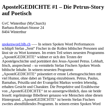
ApostelGEDICHTE #1 – Die Petrus-Story
auf Poetisch
GvC Winterthur (MyChurch)
Barbara-Reinhart-Strasse 24
8404 Winterthur
spokenword.blb.ch
—– In seinen Spoken Word Performances
schlüpft Stefan „Sent“ Fischer in die Rollen biblischer Personen und
lässt sie zu Wort kommen. Im ersten Teil seines neuesten Programms
„ApostelGEDICHTE“ widmet er sich den Texten der
Apostelgeschichte und porträtiert den Jesus-Apostel Petrus. Lebhaft,
frisch, ansprechend – so vermitteln Stefan Fischers Spoken Words
biblische Inhalte. In seinem neuesten Programm
„ApostelGEDICHTE“ präsentiert er ernste Lebensgeschichten mit
viel Humor, ohne dabei an Tiefgang einzubüssen. Petrus, Paulus,
Barnabas, Priszilla und der Evangelist Markus werden lebendig,
erhalten Gesicht und Charakter. Die Perspektive und Erzählweise
von „ApostelGEDICHTE“ ist so aussergewöhnlich, dass sie beide
fesselt: regelmässige Bibelleser genauso wie Menschen ohne diesen
Hintergrund. „ApostelGEDICHTE“ ist bereits Stefan Fischers
zweites abendfüllendes Programm. In seinem ersten Spoken Word