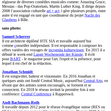
régisseur de diverses comédies musicales comme: Amazing Grace,
Messias - das Pop-Oratorium, Martin Luther King. Il dirige depuis
2008 l’association culturelle
art + act
. l gère plusieurs projets, entre
autre il est engagé en tant que coordinateur du projet
Nacht des
Glaubens
à Bâle.
sans photo:
Samuel Scherrer
Il est architecte diplômé HTE SIA et travaille aujourd’hui
comme
c
onseiller indépendant. Il est responsable à composer les
offres variées des voyages de
incognita kulturwissen
. En 2015 il a
débuté le week-end
Lange Wochenende der Künste
. Il écrit
pour
BART
- le magazine pour l'art, l'esprit et la présence, pour
lequel il est chef de la rédaction.
Jonathan Schmidt
Il est songwriter, batteur et visionnaire. En 2016 Jonathan et
quelques amis ont fondé Central Music, aujourd'hui
Central Arts
, en
rêvant que des artistes soient encouragés, se forment et se
connectent. En 2018 le réseau invitait la première fois à une
conférence:
Central Conference
à Rapperswil.
Andi Bachmann-Roth
Il travaille depuis 2012 pour le réseau évangélique suisse (RES ou