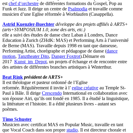
est
chef d‘orchestre
de différentes formations du Gospel, Pop au
Funk et Jazz. Il dirige un centre de
Psalmodia
et travaille comme
musicien d’une Eglise réformée à Worblaufen (Casappella).
Astrid Kuenzler-Buechter
développe des projets affiliés à ARTS+
(arts+SYMPOSIUM 1.0, zone des arts, etc.)
elle a suivi des études de danse chez Laban à Londres, Dance
Education à Zurich (ZHdK: MAS) et Performing Arts à l’université
de Berne (MAS). Travaille depuis 1998 en tant que danseuse,
Performing Artist, chorégraphe et pédagogue de danse (
dance
motion
,
Tanztheater Dito
,
Danger Foxtrot
).Démarre en
2017
Kunst_im_Depot
, un projets d’échange et de rencontre entre
des artistes de différentes branches artistiques à Winterthur.
Beat Rink
président de ARTS+
Il est théologue et pasteur ordonné de l’Eglise
reformée. Régulièrement il invite à l’
eglise créative
au Temple St-
Paul à Bâle. Il dirige
Crescendo
International en collaboration avec
son épouse Airi, qu’ils ont fondé en 1985. Il a étudié la linguistique,
la littérature et l’histoire. Il a édité plusieurs livres - autant ses
poèmes.
Timo Schuster
Musicien avec certificat MAS en Popular Music, travaille en tant
que Vocal Coach dans son propre
studio
. Il est directeur chorale et