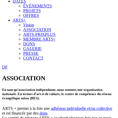
DATES
ÉVÉNEMENTS
PROJETS
OFFRES
ARTS+
Vision
ASSOCIATION
ARTS-PRIXPLUS
MEMBRE ARTS+
DONS
GALERIE
PRESSE
CONTACT
D
F
ASSOCIATION
En tant qu’association indépendante, nous sommes une organisation
nationale. En termes d’art et de culture, le centre de compétence du réseau
évangélique suisse (RES).
ARTS + permet à la fois une
adhésion individuelle et/ou collective
et est financée par des
dons
.
Le comité de pilotage ARTS + se réunit plusieurs fois par an pour