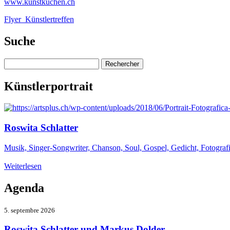
www.kunstkuchen.ch
Flyer_Künstlertreffen
Suche
Rechercher :
Künstlerportrait
Roswita Schlatter
Musik, Singer-Songwriter, Chanson, Soul, Gospel, Gedicht, Fotograf
Weiterlesen
Agenda
5. septembre 2026
Roswita Schlatter und Markus Dolder