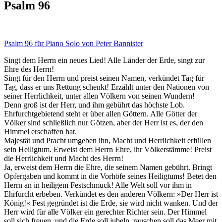
Psalm 96
Psalm 96 für Piano Solo von Peter Bannister
Singt dem Herrn ein neues Lied! Alle Länder der Erde, singt zur
Ehre des Herrn!
Singt für den Herrn und preist seinen Namen, verkündet Tag für
Tag, dass er uns Rettung schenkt! Erzählt unter den Nationen von
seiner Herrlichkeit, unter allen Völkern von seinen Wundern!
Denn groß ist der Herr, und ihm gebührt das höchste Lob.
Ehrfurchtgebietend steht er über allen Göttern. Alle Götter der
Völker sind schließlich nur Götzen, aber der Herr ist es, der den
Himmel erschaffen hat.
Majestät und Pracht umgeben ihn, Macht und Herrlichkeit erfüllen
sein Heiligtum. Erweist dem Herrn Ehre, ihr Völkerstämme! Preist
die Herrlichkeit und Macht des Herrn!
Ja, erweist dem Herrn die Ehre, die seinem Namen gebührt. Bringt
Opfergaben und kommt in die Vorhöfe seines Heiligtums! Betet den
Herrn an in heiligem Festschmuck! Alle Welt soll vor ihm in
Ehrfurcht erbeben. Verkündet es den anderen Völkern: »Der Herr ist
König!« Fest gegründet ist die Erde, sie wird nicht wanken. Und der
Herr wird für alle Völker ein gerechter Richter sein. Der Himmel
soll sich freuen, und die Erde soll jubeln, rauschen soll das Meer mit