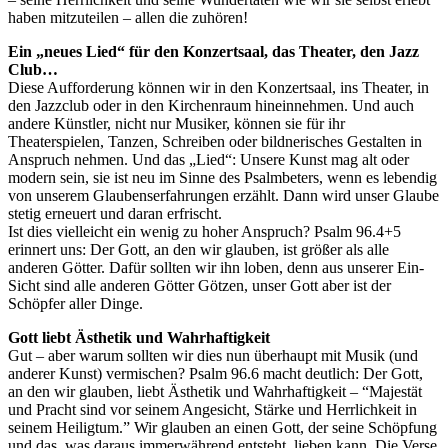
haben mitzuteilen – allen die zuhören!
Ein „neues Lied“ für den Konzertsaal, das Theater, den Jazz
Club…
Diese Aufforderung können wir in den Konzertsaal, ins Theater, in
den Jazzclub oder in den Kirchenraum hineinnehmen. Und auch
andere Künstler, nicht nur Musiker, können sie für ihr
Theaterspielen, Tanzen, Schreiben oder bildnerisches Gestalten in
Anspruch nehmen. Und das „Lied“: Unsere Kunst mag alt oder
modern sein, sie ist neu im Sinne des Psalmbeters, wenn es lebendig
von unserem Glaubenserfahrungen erzählt. Dann wird unser Glaube
stetig erneuert und daran erfrischt.
Ist dies vielleicht ein wenig zu hoher Anspruch? Psalm 96.4+5
erinnert uns: Der Gott, an den wir glauben, ist größer als alle
anderen Götter. Dafür sollten wir ihn loben, denn aus unserer Ein-
Sicht sind alle anderen Götter Götzen, unser Gott aber ist der
Schöpfer aller Dinge.
Gott liebt Ästhetik und Wahrhaftigkeit
Gut – aber warum sollten wir dies nun überhaupt mit Musik (und
anderer Kunst) vermischen? Psalm 96.6 macht deutlich: Der Gott,
an den wir glauben, liebt Ästhetik und Wahrhaftigkeit – “Majestät
und Pracht sind vor seinem Angesicht, Stärke und Herrlichkeit in
seinem Heiligtum.” Wir glauben an einen Gott, der seine Schöpfung
und das, was daraus immerwährend entsteht, lieben kann. Die Verse