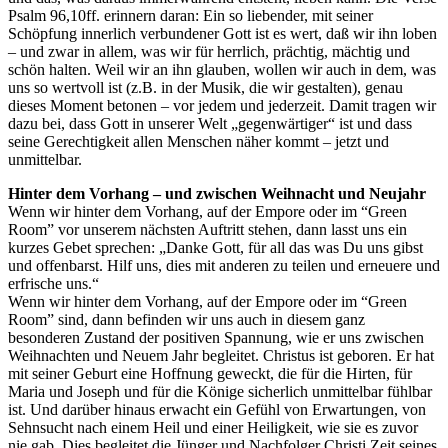
Psalm 96,10ff. erinnern daran: Ein so liebender, mit seiner
Schöpfung innerlich verbundener Gott ist es wert, daß wir ihn loben
– und zwar in allem, was wir für herrlich, prächtig, mächtig und
schön halten. Weil wir an ihn glauben, wollen wir auch in dem, was
uns so wertvoll ist (z.B. in der Musik, die wir gestalten), genau
dieses Moment betonen – vor jedem und jederzeit. Damit tragen wir
dazu bei, dass Gott in unserer Welt „gegenwärtiger“ ist und dass
seine Gerechtigkeit allen Menschen näher kommt – jetzt und
unmittelbar.
Hinter dem Vorhang – und zwischen Weihnacht und Neujahr
Wenn wir hinter dem Vorhang, auf der Empore oder im “Green
Room” vor unserem nächsten Auftritt stehen, dann lasst uns ein
kurzes Gebet sprechen: „Danke Gott, für all das was Du uns gibst
und offenbarst. Hilf uns, dies mit anderen zu teilen und erneuere und
erfrische uns.“
Wenn wir hinter dem Vorhang, auf der Empore oder im “Green
Room” sind, dann befinden wir uns auch in diesem ganz
besonderen Zustand der positiven Spannung, wie er uns zwischen
Weihnachten und Neuem Jahr begleitet. Christus ist geboren. Er hat
mit seiner Geburt eine Hoffnung geweckt, die für die Hirten, für
Maria und Joseph und für die Könige sicherlich unmittelbar fühlbar
ist. Und darüber hinaus erwacht ein Gefühl von Erwartungen, von
Sehnsucht nach einem Heil und einer Heiligkeit, wie sie es zuvor
nie gab. Dies begleitet die Jünger und Nachfolger Christi Zeit seines