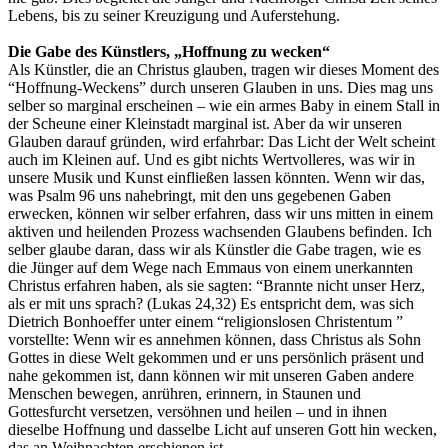
Lebens, bis zu seiner Kreuzigung und Auferstehung.
Die Gabe des Künstlers, „Hoffnung zu wecken“
Als Künstler, die an Christus glauben, tragen wir dieses Moment des
“Hoffnung-Weckens” durch unseren Glauben in uns. Dies mag uns
selber so marginal erscheinen – wie ein armes Baby in einem Stall in
der Scheune einer Kleinstadt marginal ist. Aber da wir unseren
Glauben darauf gründen, wird erfahrbar: Das Licht der Welt scheint
auch im Kleinen auf. Und es gibt nichts Wertvolleres, was wir in
unsere Musik und Kunst einfließen lassen könnten. Wenn wir das,
was Psalm 96 uns nahebringt, mit den uns gegebenen Gaben
erwecken, können wir selber erfahren, dass wir uns mitten in einem
aktiven und heilenden Prozess wachsenden Glaubens befinden. Ich
selber glaube daran, dass wir als Künstler die Gabe tragen, wie es
die Jünger auf dem Wege nach Emmaus von einem unerkannten
Christus erfahren haben, als sie sagten: “Brannte nicht unser Herz,
als er mit uns sprach? (Lukas 24,32) Es entspricht dem, was sich
Dietrich Bonhoeffer unter einem “religionslosen Christentum ”
vorstellte: Wenn wir es annehmen können, dass Christus als Sohn
Gottes in diese Welt gekommen und er uns persönlich präsent und
nahe gekommen ist, dann können wir mit unseren Gaben andere
Menschen bewegen, anrühren, erinnern, in Staunen und
Gottesfurcht versetzen, versöhnen und heilen – und in ihnen
dieselbe Hoffnung und dasselbe Licht auf unseren Gott hin wecken,
das an Weihnachten erschienen ist.