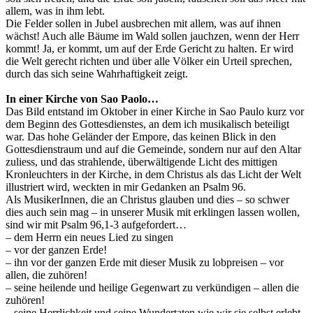
allem, was in ihm lebt.
Die Felder sollen in Jubel ausbrechen mit allem, was auf ihnen
wächst! Auch alle Bäume im Wald sollen jauchzen, wenn der Herr
kommt! Ja, er kommt, um auf der Erde Gericht zu halten. Er wird
die Welt gerecht richten und über alle Völker ein Urteil sprechen,
durch das sich seine Wahrhaftigkeit zeigt.
In einer Kirche von Sao Paolo…
Das Bild entstand im Oktober in einer Kirche in Sao Paulo kurz vor
dem Beginn des Gottesdienstes, an dem ich musikalisch beteiligt
war. Das hohe Geländer der Empore, das keinen Blick in den
Gottesdienstraum und auf die Gemeinde, sondern nur auf den Altar
zuliess, und das strahlende, überwältigende Licht des mittigen
Kronleuchters in der Kirche, in dem Christus als das Licht der Welt
illustriert wird, weckten in mir Gedanken an Psalm 96.
Als MusikerInnen, die an Christus glauben und dies – so schwer
dies auch sein mag – in unserer Musik mit erklingen lassen wollen,
sind wir mit Psalm 96,1-3 aufgefordert…
– dem Herrn ein neues Lied zu singen
– vor der ganzen Erde!
– ihn vor der ganzen Erde mit dieser Musik zu lobpreisen – vor
allen, die zuhören!
– seine heilende und heilige Gegenwart zu verkündigen – allen die
zuhören!
– seine Herrlichkeit und seine Wundertaten wie wir sie selbst erlebt