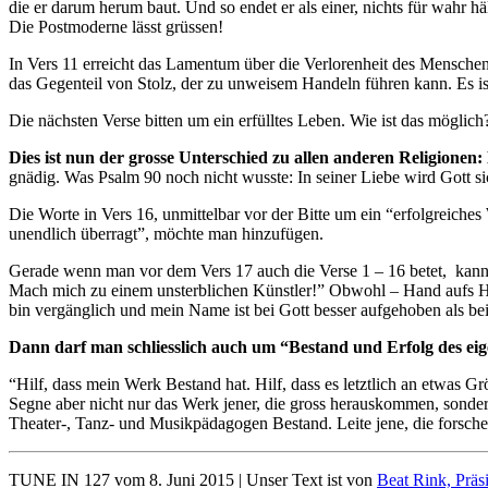
die er darum herum baut. Und so endet er als einer, nichts für wahr hä
Die Postmoderne lässt grüssen!
In Vers 11 erreicht das Lamentum über die Verlorenheit des Menschen
das Gegenteil von Stolz, der zu unweisem Handeln führen kann. Es is
Die nächsten Verse bitten um ein erfülltes Leben. Wie ist das mögli
Dies ist nun der grosse Unterschied zu allen anderen Religionen: 
gnädig. Was Psalm 90 noch nicht wusste: In seiner Liebe wird Gott sic
Die Worte in Vers 16, unmittelbar vor der Bitte um ein “erfolgreich
unendlich überragt”, möchte man hinzufügen.
Gerade wenn man vor dem Vers 17 auch die Verse 1 – 16 betet, kann 
Mach mich zu einem unsterblichen Künstler!” Obwohl – Hand aufs Her
bin vergänglich und mein Name ist bei Gott besser aufgehoben als be
Dann darf man schliesslich auch um “Bestand und Erfolg des eig
“Hilf, dass mein Werk Bestand hat. Hilf, dass es letztlich an etwas Gr
Segne aber nicht nur das Werk jener, die gross herauskommen, sonde
Theater-, Tanz- und Musikpädagogen Bestand. Leite jene, die forsche
TUNE IN 127 vom 8. Juni 2015 | Unser Text ist von
Beat Rink, Prä