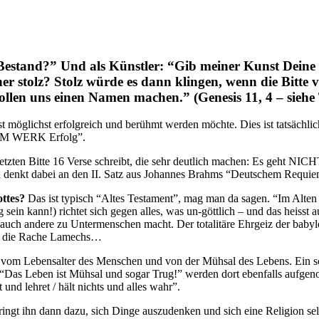
stand?” Und als Künstler: “Gib meiner Kunst Deine Be
eher stolz? Stolz würde es dann klingen, wenn die Bit
ollen uns einen Namen machen.” (Genesis 11, 4 – sieh
 möglichst erfolgreich und berühmt werden möchte. Dies ist tatsächlich
NEM WERK Erfolg”.
r letzten Bitte 16 Verse schreibt, die sehr deutlich machen: Es geh
an denkt dabei an den II. Satz aus Johannes Brahms “Deutschem Requie
ttes?
Das ist typisch “Altes Testament”, mag man da sagen. “Im Alten 
ein kann!) richtet sich gegen alles, was un-göttlich – und das heisst a
h andere zu Untermenschen macht. Der totalitäre Ehrgeiz der babylon
der die Rache Lamechs…
icht vom Lebensalter des Menschen und von der Mühsal des Lebens. Ein
 “Das Leben ist Mühsal und sogar Trug!” werden dort ebenfalls aufgen
nd lehret / hält nichts und alles wahr”.
ingt ihn dann dazu, sich Dinge auszudenken und sich eine Religion selbe