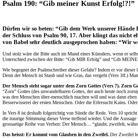
Psalm 190: “Gib meiner Kunst Erfolg!?!”
Dürfen wir so beten: “Gib dem Werk unserer Hände Be
der Schluss von Psalm 90, 17. Aber klingt das nicht 
von Babel sehr deutlich ausgeprochen haben: “Wir w
Und stolz wäre die Bitte auch im Mund eines Künstlers, wenn er selbst
Unterschied zwischen der Bitte: “Gib MIR Erfolg” und “Gib MEI
Wie begegnet der Psalmschreiber dieser Gefahr? Indem er vor diese
Denn der Mensch ist Staub und wie Gras, das vergeht (Vers 3ff.) M
Der Mensch steht sogar unter dem Zorn Gottes (Vers 7). Zorn Go
“Zorn” Gottes (des unwandelbaren Gottes, der auch heute noch zornig s
was den Menschen über-menschlich machen will und was dann eben auc
Besserwisserei der ersten Menschen. Oder die Eifersucht Kains. O
In Vers 8 ist deshalb folgerichtig von Sünde die Rede. Vers 10 spr
die traurige Stimmung dieser Verse treffend wieder. Und die Aussage
grossartige Reihe von Verben: Der Mensch… “glaubt, zweifelt, wähnt u
Das heisst: Er kommt vom Glauben in den Zweifel.
Der Zweifel br