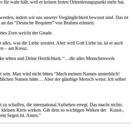
es für wahr hält, weil er keinen festen Orientierungspunkt mehr hat.
werden, indem wir uns unserer Vergänglichkeit bewusst sind. Das ist
an an das “Deutsche Requiem” von Brahms erinnert.
ottes Zorn weicht der Gnade.
r alles, was die Liebe zerstört. Aber weil Gott Liebe ist, ist er auch
sen – am Kreuz.
Werke sehen und Deine Herrlichkeit, “…die alles Menschenwerk
t sein. Man wird nicht bitten “Mach meinen Namen unsterblich!
rblichen Namen hätte… Aber der gläubige Mensch weiss: Ich selber
t zu schaffen, die international Aufsehen erregt. Das macht nichts.
em kleinen Kreis wirken. Gib dem so wichtigen Wirken der Kunst-,
 ein Segen ist. Amen.”