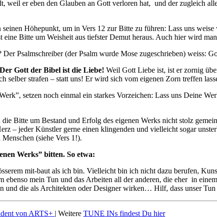
lt, weil er eben den Glauben an Gott verloren hat, und der zugleich all
 seinen Höhepunkt, um in Vers 12 zur Bitte zu führen: Lass uns weise 
t eine Bitte um Weisheit aus tiefster Demut heraus. Auch hier wird m
ch? Der Psalmschreiber (der Psalm wurde Mose zugeschrieben) weiss: G
Der Gott der Bibel ist die Liebe!
Weil Gott Liebe ist, ist er zornig übe
h selber strafen – statt uns! Er wird sich vom eigenen Zorn treffen las
es Werk”, setzen noch einmal ein starkes Vorzeichen: Lass uns Deine 
die Bitte um Bestand und Erfolg des eigenen Werks nicht stolz gemein
z – jeder Künstler gerne einen klingenden und vielleicht sogar unste
i Menschen (siehe Vers 1!).
enen Werks” bitten. So etwa:
össerem mit-baut als ich bin. Vielleicht bin ich nicht dazu berufen, Kuns
rn ebenso mein Tun und das Arbeiten all der anderen, die eher in ein
n und die als Architekten oder Designer wirken… Hilf, dass unser Tun
sident von ARTS+
|
Weitere
TUNE INs findest Du hier