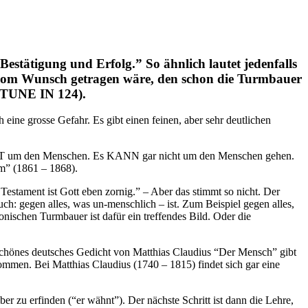
stätigung und Erfolg.” So ähnlich lautet jedenfalls
te vom Wunsch getragen wäre, den schon die Turmbauer
e TUNE IN 124).
 eine grosse Gefahr. Es gibt einen feinen, aber sehr deutlichen
t NICHT um den Menschen. Es KANN gar nicht um den Menschen gehen.
m” (1861 – 1868).
Testament ist Gott eben zornig.” – Aber das stimmt so nicht. Der
uch: gegen alles, was un-menschlich – ist. Zum Beispiel gegen alles,
ischen Turmbauer ist dafür ein treffendes Bild. Oder die
 schönes deutsches Gedicht von Matthias Claudius “Der Mensch” gibt
ommen. Bei Matthias Claudius (1740 – 1815) findet sich gar eine
r zu erfinden (“er wähnt”). Der nächste Schritt ist dann die Lehre,