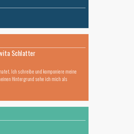
wita Schlatter
imatet. Ich schreibe und komponiere meine
meinen Hintergrund sehe ich mich als