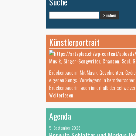
Suche
Suchen
nach:
Künstlerportrait
Musik, Singer-Songwriter, Chanson, Soul, G
Brückenbauerin Mit Musik, Geschichten, Gedic
eigenen Songs. Vorwiegend in berndeutscher, 
Brückenbauerin, auch innerhalb der schweize
Weiterlesen
Agenda
5. September 2026
Roswita Schlatter und Markus Do