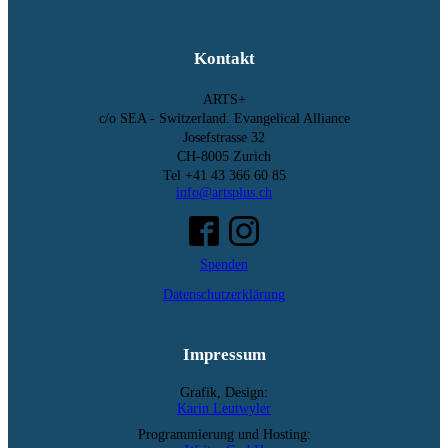
Kontakt
ARTS+
c/o SEA - Switzerland.
Evangelical Alliance
Josefstrasse 32
CH-8005 Zurich
Tel +41 43 366 60 85
info@artsplus.ch
Spenden
Datenschutzerklärung
Impressum
Grafik, Design:
Karin Leutwyler
Programmierung und Hosting: