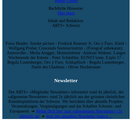
Weiter GmbH
Rechtliche Hinweise:
Hier lesen
Inhalt und Redaktion:
ARTS+ Schweiz
Fotos Header: Smoke picture - Fredrick Kearney Jr; Oro y Furo, Kleid -
Wolfgang Probst; Crescendo Sommerinstitut - (Fotograf unbekannt);
Atemwolke - Micha Aregger; Himmelsleiter -Andreas Widmer; Langes
Wochenende der Künste - Peter Schäublin; KUNST/zone, Explo 17 -
Regula Lustenberger; Oro y Furo, Schlupfloch - Regula Lustenberger;
Nacht des Glaubens - Oliver Hochstrasser
Newsletter
Der ARTS+ «Mitglieder Newsletter» informiert rund 4x jährlich, der
«allgemeine Newsletter» rund 2x jährlich aus der grössten christlichen
Künstlerplattform der Schweiz. Wir berichten über aktuelle Projekte,
Veranstaltungen, Vergünstigungen und das Schaffen Schweiz- und
Europaweit. ➔
Melde Dich hier zum «allgemeinen Newsletter» (2x
jährlich) an!
➔
Jetzt den aktuellen Newsletter lesen.e ...