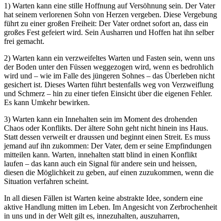
1) Warten kann eine stille Hoffnung auf Versöhnung sein. Der Vater
hat seinem verlorenen Sohn von Herzen vergeben. Diese Vergebung
führt zu einer großen Freiheit: Der Vater ordnet sofort an, dass ein
großes Fest gefeiert wird. Sein Ausharren und Hoffen hat ihn selber
frei gemacht.
2) Warten kann ein verzweifeltes Warten und Fasten sein, wenn uns
der Boden unter den Füssen weggezogen wird, wenn es bedrohlich
wird und – wie im Falle des jüngeren Sohnes – das Überleben nicht
gesichert ist. Dieses Warten führt bestenfalls weg von Verzweiflung
und Schmerz – hin zu einer tiefen Einsicht über die eigenen Fehler.
Es kann Umkehr bewirken.
3) Warten kann ein Innehalten sein im Moment des drohenden
Chaos oder Konflikts. Der ältere Sohn geht nicht hinein ins Haus.
Statt dessen verweilt er draussen und beginnt einen Streit. Es muss
jemand auf ihn zukommen: Der Vater, dem er seine Empfindungen
mitteilen kann. Warten, innehalten statt blind in einen Konflikt
laufen – das kann auch ein Signal für andere sein und heissen,
diesen die Möglichkeit zu geben, auf einen zuzukommen, wenn die
Situation verfahren scheint.
In all diesen Fällen ist Warten keine abstrakte Idee, sondern eine
aktive Handlung mitten im Leben. Im Angesicht von Zerbrochenheit
in uns und in der Welt gilt es, innezuhalten, auszuharren,