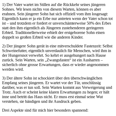
1) Der Vater wartet im Stillen auf die Rückkehr seines jüngeren
Sohnes. Wir lesen nichts von diesem Warten, können es aber
erahnen. Sein jüngerer Sohn hat sich offiziell vom ihm losgesagt:
Eigentlich kann er ja ein Erbe nur antreten wenn der Vater schon tot
ist – und trotzdem er fordert er unverschämterweise 50% des Erbes
statt den ihm eigentlich als Jüngeren zustehenderen geringeren
Erbteil. Traditionellerweise erhielt der erstgeborene Sohn einen
doppelt so großen Erbteil wie die anderen Kinder.
2) Der jüngere Sohn gerät in eine mitverschuldete Fastenzeit: Selbst
Schweinefutter, eigentlich unverdaulich für Menschen, wird ihm in
der Hungersnot verwehrt. So kehrt er ausgehungert nach Hause
zurück. Sein Warten, sein „Zwangsfasten“ ist ein Ausharren –
sicherlich ohne grosse Erwartungen, dass er wieder angenommen
werden wird.
3) Der ältere Sohn ist schockiert über den überschwänglichen
Empfang seines jüngeren. Er wartet vor der Tür, unschlüssig
darüber, was er tun soll. Sein Warten kommt aus Verweigerung und
Trotz. Auch er scheint keine klaren Erwartungen zu hegen; er hält
inne und betritt das Haus nicht. Er muss erst einmal seine Wut
verstehen, sie bändigen und ihr Ausdruck geben.
Drei Aspekte sind für mich hier besonders spannend: